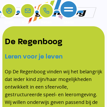
Login
E-mail
Bellen
Menu
De school
Ouders
Contact
Samenwerkingen
De Regenboog
Home
De school
Het team
Schooltijden
Klachten
Jeugdprofessional
Leren voor je leven
Ouders
Opleiding en Stage
Contact
Schoollogopedist
Contact
KomKids
Op De Regenboog vinden wij het belangrijk
Samenwerkingen
dat ieder kind zijn/haar mogelijkheden
Schoolvakanties
ontwikkelt in een sfeervolle,
Ouderraad
gestructureerde speel- en leeromgeving.
Medezeggenschapsraad
Wij willen onderwijs geven passend bij de