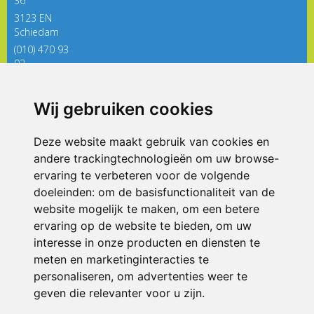
36
3123 EN
Schiedam
(010) 470 93
92
directieregenboog@siko.nl
Wij gebruiken cookies
ONDERDEEL VAN
Deze website maakt gebruik van cookies en
andere trackingtechnologieën om uw browse-
ervaring te verbeteren voor de volgende
doeleinden:
om de basisfunctionaliteit van de
website mogelijk te maken
,
om een betere
ervaring op de website te bieden
,
om uw
interesse in onze producten en diensten te
© 2026 De Regenboog | Alle rechten voorbehouden
meten en marketinginteracties te
personaliseren
,
om advertenties weer te
Privacy policy
|
Disclaimer
|
Klachtenregeling
|
RSIN en Anbi
|
Cookie
voorkeuren
geven die relevanter voor u zijn
.