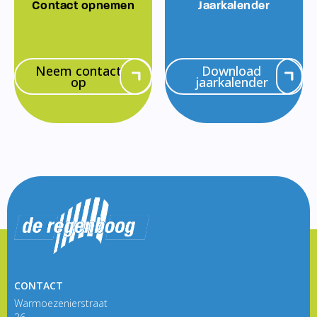
Contact opnemen
Jaarkalender
Neem contact
Download
op
jaarkalender
CONTACT
Warmoezenierstraat