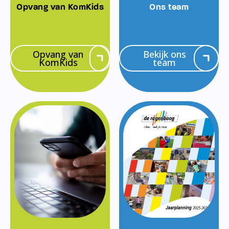
Opvang van KomKids
Ons team
Opvang van
Bekijk ons
KomKids
team