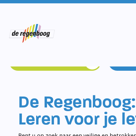
Schoolgids
De Regenboog:
Leren voor je l
Bent u op zoek naar een veilige en betrokken
Schiedam-Noord? Dan bent u bij De Regenbo