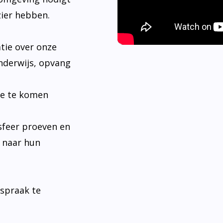
tie over onze
nderwijs, opvang
je te komen
sfeer proeven en
n naar hun
fspraak te