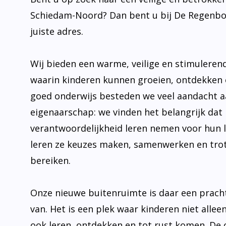
juiste adres.
Wij bieden een warme, veilige en stimulere
waarin kinderen kunnen groeien, ontdekken 
goed onderwijs besteden we veel aandacht 
eigenaarschap: we vinden het belangrijk dat 
verantwoordelijkheid leren nemen voor hun 
leren ze keuzes maken, samenwerken en trot
bereiken.
Onze nieuwe buitenruimte is daar een prach
van. Het is een plek waar kinderen niet allee
ook leren, ontdekken en tot rust komen. De
uit tot bewegen, onderzoeken en samen plez