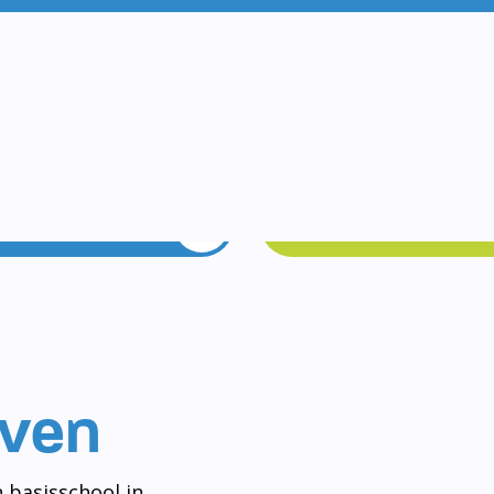
Vakanties
Rondleidin
even
 basisschool in
og aan het