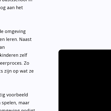
nde omgeving
en leren. Naast
aan
kinderen zelf
leerproces. Zo
s zijn op wat ze
tig voorbeeld
n spelen, maar
 omgeving nodigt
ier hebben.