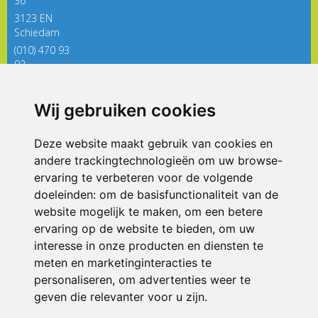
36
3123 EN
Schiedam
(010) 470 93
92
directieregenboog@siko.nl
Wij gebruiken cookies
ONDERDEEL VAN
Deze website maakt gebruik van cookies en
andere trackingtechnologieën om uw browse-
ervaring te verbeteren voor de volgende
doeleinden:
om de basisfunctionaliteit van de
website mogelijk te maken
,
om een betere
ervaring op de website te bieden
,
om uw
interesse in onze producten en diensten te
© 2026 De Regenboog | Alle rechten voorbehouden
meten en marketinginteracties te
personaliseren
,
om advertenties weer te
Privacy policy
|
Disclaimer
|
Klachtenregeling
|
RSIN en Anbi
|
Cookie
voorkeuren
geven die relevanter voor u zijn
.