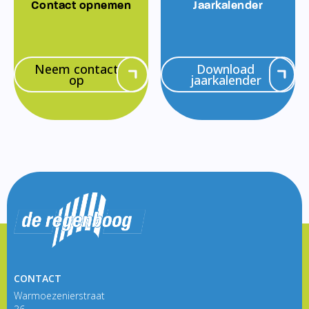
Contact opnemen
Jaarkalender
Neem contact
Download
op
jaarkalender
CONTACT
Warmoezenierstraat