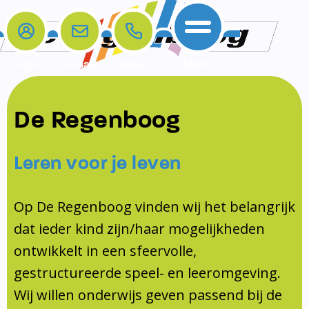
Login
E-mail
Bellen
Menu
De school
Ouders
Contact
Samenwerkingen
De Regenboog
Home
De school
Het team
Schooltijden
Klachten
Jeugdprofessional
Leren voor je leven
Ouders
Opleiding en Stage
Contact
Schoollogopedist
Contact
KomKids
Op De Regenboog vinden wij het belangrijk
Samenwerkingen
dat ieder kind zijn/haar mogelijkheden
Schoolvakanties
ontwikkelt in een sfeervolle,
Ouderraad
gestructureerde speel- en leeromgeving.
Medezeggenschapsraad
Wij willen onderwijs geven passend bij de