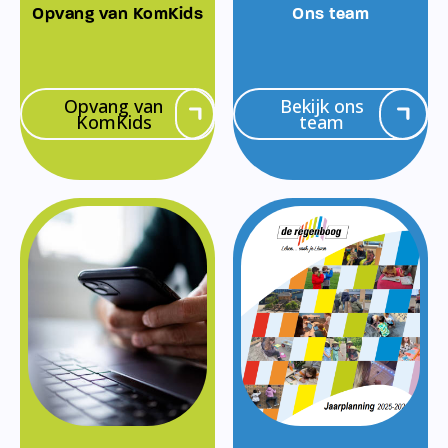
Opvang van KomKids
Ons team
Opvang van
Bekijk ons
KomKids
team