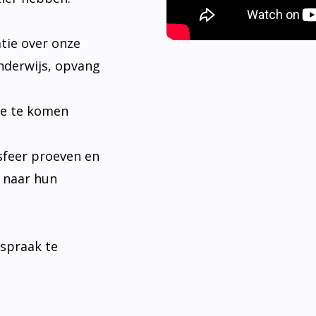
tie over onze
nderwijs, opvang
je te komen
sfeer proeven en
n naar hun
fspraak te