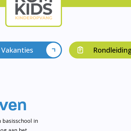
Vakanties
Rondleidin
even
 basisschool in
og aan het