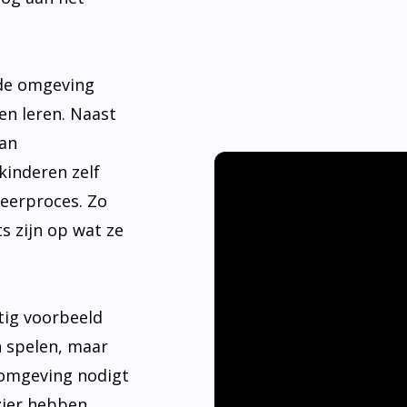
nde omgeving
en leren. Naast
aan
kinderen zelf
leerproces. Zo
s zijn op wat ze
tig voorbeeld
n spelen, maar
 omgeving nodigt
ier hebben.