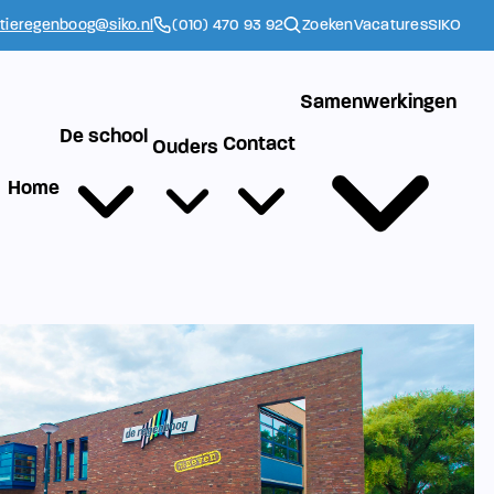
ctieregenboog@siko.nl
(010) 470 93 92
Zoeken
Vacatures
SIKO
Samenwerkingen
De school
Contact
Ouders
Home