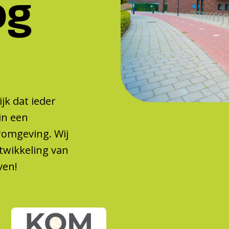
og
jk dat ieder
in een
eromgeving. Wij
twikkeling van
ven!