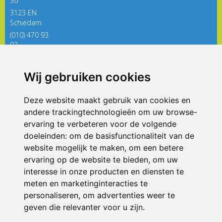
36
3123 EN
Schiedam
(010) 470 93
92
directieregenboog@siko.nl
Wij gebruiken cookies
ONDERDEEL VAN
Deze website maakt gebruik van cookies en
andere trackingtechnologieën om uw browse-
ervaring te verbeteren voor de volgende
doeleinden:
om de basisfunctionaliteit van de
website mogelijk te maken
,
om een betere
ervaring op de website te bieden
,
om uw
interesse in onze producten en diensten te
© 2026 De Regenboog | Alle rechten voorbehouden
meten en marketinginteracties te
personaliseren
,
om advertenties weer te
Privacy policy
|
Disclaimer
|
Klachtenregeling
|
RSIN en Anbi
|
Cookie
voorkeuren
geven die relevanter voor u zijn
.