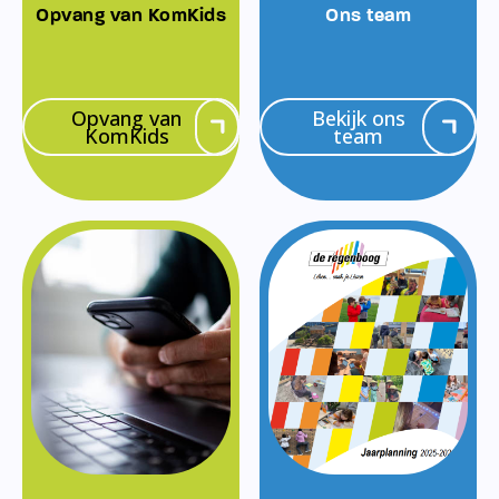
Opvang van KomKids
Ons team
Opvang van
Bekijk ons
KomKids
team