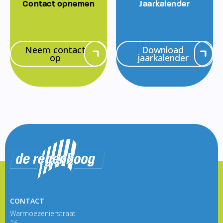
Contact opnemen
Jaarkalender
Neem contact
Download
op
jaarkalender
CONTACT
Warmoezenierstraat