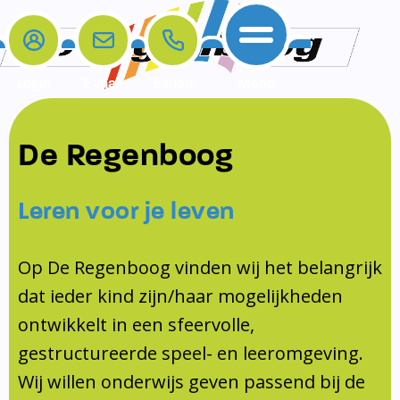
Login
E-mail
Bellen
Menu
De school
Ouders
Contact
Samenwerkingen
De Regenboog
Home
De school
Het team
Schooltijden
Klachten
Jeugdprofessional
Leren voor je leven
Ouders
Opleiding en Stage
Contact
Schoollogopedist
Contact
KomKids
Op De Regenboog vinden wij het belangrijk
Samenwerkingen
dat ieder kind zijn/haar mogelijkheden
Schoolvakanties
ontwikkelt in een sfeervolle,
Ouderraad
gestructureerde speel- en leeromgeving.
Medezeggenschapsraad
Wij willen onderwijs geven passend bij de