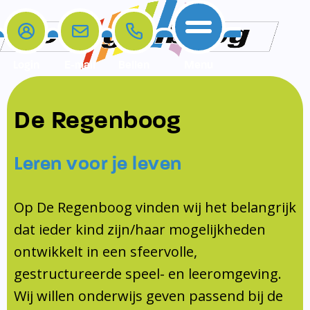
Login
E-mail
Bellen
Menu
De school
Ouders
Contact
Samenwerkingen
De Regenboog
Home
De school
Het team
Schooltijden
Klachten
Jeugdprofessional
Leren voor je leven
Ouders
Opleiding en Stage
Contact
Schoollogopedist
Contact
KomKids
Op De Regenboog vinden wij het belangrijk
Samenwerkingen
dat ieder kind zijn/haar mogelijkheden
Schoolvakanties
ontwikkelt in een sfeervolle,
Ouderraad
gestructureerde speel- en leeromgeving.
Medezeggenschapsraad
Wij willen onderwijs geven passend bij de