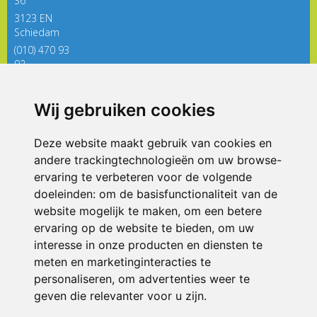
36
3123 EN
Schiedam
(010) 470 93
92
directieregenboog@siko.nl
Wij gebruiken cookies
ONDERDEEL VAN
Deze website maakt gebruik van cookies en
andere trackingtechnologieën om uw browse-
ervaring te verbeteren voor de volgende
doeleinden:
om de basisfunctionaliteit van de
website mogelijk te maken
,
om een betere
ervaring op de website te bieden
,
om uw
interesse in onze producten en diensten te
© 2026 De Regenboog | Alle rechten voorbehouden
meten en marketinginteracties te
personaliseren
,
om advertenties weer te
Privacy policy
|
Disclaimer
|
Klachtenregeling
|
RSIN en Anbi
|
Cookie
voorkeuren
geven die relevanter voor u zijn
.