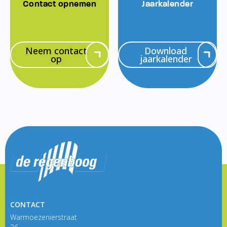
Contact opnemen
Jaarkalender
Neem contact
Download
op
jaarkalender
CONTACT
Warmoezenierstraat