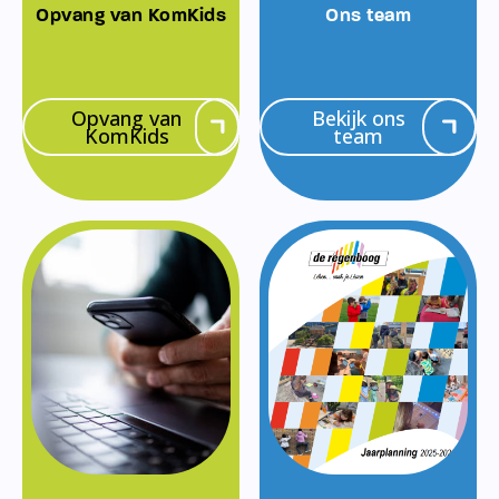
Opvang van KomKids
Ons team
Opvang van
Bekijk ons
KomKids
team