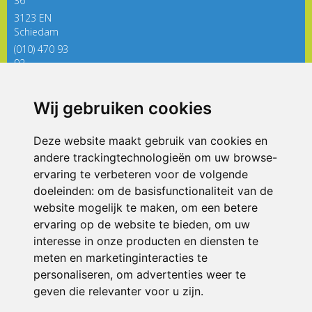
36
3123 EN
Schiedam
(010) 470 93
92
directieregenboog@siko.nl
Wij gebruiken cookies
ONDERDEEL VAN
Deze website maakt gebruik van cookies en
andere trackingtechnologieën om uw browse-
ervaring te verbeteren voor de volgende
doeleinden:
om de basisfunctionaliteit van de
website mogelijk te maken
,
om een betere
ervaring op de website te bieden
,
om uw
interesse in onze producten en diensten te
© 2026 De Regenboog | Alle rechten voorbehouden
meten en marketinginteracties te
personaliseren
,
om advertenties weer te
Privacy policy
|
Disclaimer
|
Klachtenregeling
|
RSIN en Anbi
|
Cookie
voorkeuren
geven die relevanter voor u zijn
.