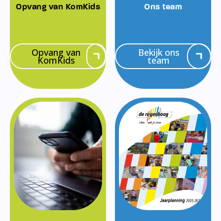
Opvang van KomKids
Ons team
Opvang van
Bekijk ons
KomKids
team