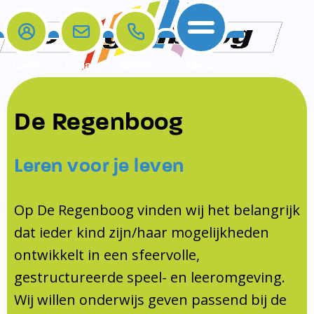
Login
E-mail
Bellen
Menu
De school
Ouders
Contact
Samenwerkingen
De Regenboog
Home
De school
Het team
Schooltijden
Klachten
Jeugdprofessional
Leren voor je leven
Ouders
Opleiding en Stage
Contact
Schoollogopedist
Contact
KomKids
Op De Regenboog vinden wij het belangrijk
Samenwerkingen
dat ieder kind zijn/haar mogelijkheden
Schoolvakanties
ontwikkelt in een sfeervolle,
Ouderraad
gestructureerde speel- en leeromgeving.
Medezeggenschapsraad
Wij willen onderwijs geven passend bij de