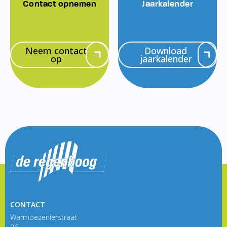
Contact opnemen
Jaarkalender
Neem contact
Download
op
jaarkalender
CONTACT
Warmoezenierstraat