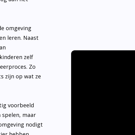
nde omgeving
en leren. Naast
aan
kinderen zelf
leerproces. Zo
s zijn op wat ze
tig voorbeeld
n spelen, maar
 omgeving nodigt
ier hebben.