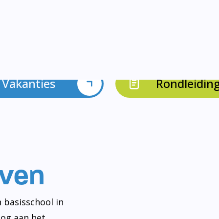
Vakanties
Rondleidin
even
 basisschool in
og aan het