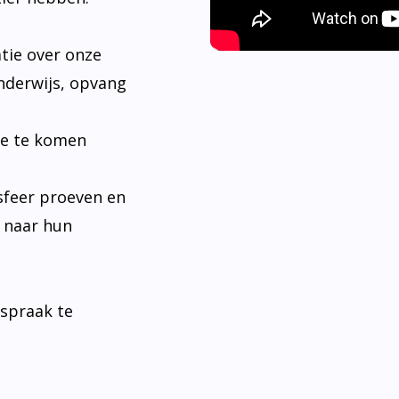
tie over onze
nderwijs, opvang
je te komen
sfeer proeven en
n naar hun
fspraak te