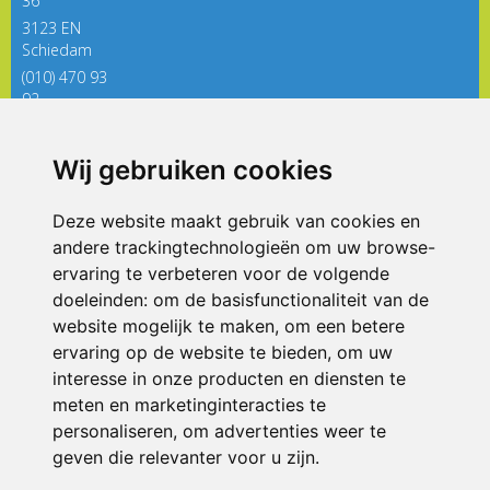
36
3123 EN
Schiedam
(010) 470 93
92
directieregenboog@siko.nl
Wij gebruiken cookies
ONDERDEEL VAN
Deze website maakt gebruik van cookies en
andere trackingtechnologieën om uw browse-
ervaring te verbeteren voor de volgende
doeleinden:
om de basisfunctionaliteit van de
website mogelijk te maken
,
om een betere
ervaring op de website te bieden
,
om uw
interesse in onze producten en diensten te
© 2026 De Regenboog | Alle rechten voorbehouden
meten en marketinginteracties te
personaliseren
,
om advertenties weer te
Privacy policy
|
Disclaimer
|
Klachtenregeling
|
RSIN en Anbi
|
Cookie
voorkeuren
geven die relevanter voor u zijn
.