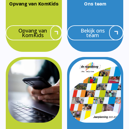
Opvang van KomKids
Ons team
Opvang van
Bekijk ons
KomKids
team