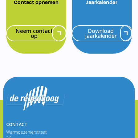
Contact opnemen
Jaarkalender
Neem contact
Download
op
jaarkalender
CONTACT
Warmoezenierstraat