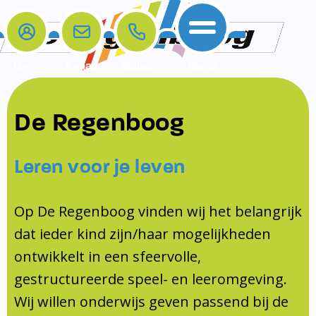
Login
E-mail
Bellen
Menu
De school
Ouders
Contact
Samenwerkingen
De Regenboog
Home
De school
Het team
Schooltijden
Klachten
Jeugdprofessional
Leren voor je leven
Ouders
Opleiding en Stage
Contact
Schoollogopedist
Contact
KomKids
Op De Regenboog vinden wij het belangrijk
Samenwerkingen
dat ieder kind zijn/haar mogelijkheden
Schoolvakanties
ontwikkelt in een sfeervolle,
Ouderraad
gestructureerde speel- en leeromgeving.
Medezeggenschapsraad
Wij willen onderwijs geven passend bij de