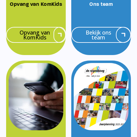
Opvang van KomKids
Ons team
Opvang van
Bekijk ons
KomKids
team