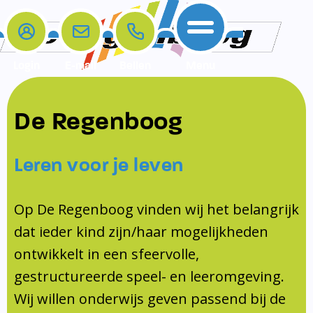
Login
E-mail
Bellen
Menu
De school
Ouders
Contact
Samenwerkingen
De Regenboog
Home
De school
Het team
Schooltijden
Klachten
Jeugdprofessional
Leren voor je leven
Ouders
Opleiding en Stage
Contact
Schoollogopedist
Contact
KomKids
Op De Regenboog vinden wij het belangrijk
Samenwerkingen
dat ieder kind zijn/haar mogelijkheden
Schoolvakanties
ontwikkelt in een sfeervolle,
Ouderraad
gestructureerde speel- en leeromgeving.
Medezeggenschapsraad
Wij willen onderwijs geven passend bij de