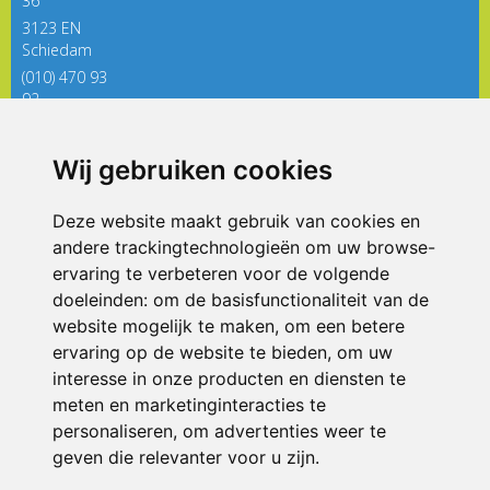
36
3123 EN
Schiedam
(010) 470 93
92
directieregenboog@siko.nl
Wij gebruiken cookies
ONDERDEEL VAN
Deze website maakt gebruik van cookies en
andere trackingtechnologieën om uw browse-
ervaring te verbeteren voor de volgende
doeleinden:
om de basisfunctionaliteit van de
website mogelijk te maken
,
om een betere
ervaring op de website te bieden
,
om uw
interesse in onze producten en diensten te
© 2026 De Regenboog | Alle rechten voorbehouden
meten en marketinginteracties te
personaliseren
,
om advertenties weer te
Privacy policy
|
Disclaimer
|
Klachtenregeling
|
RSIN en Anbi
|
Cookie
voorkeuren
geven die relevanter voor u zijn
.