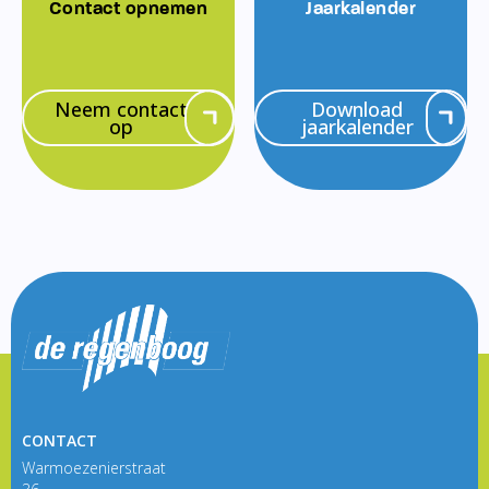
Contact opnemen
Jaarkalender
Neem contact
Download
op
jaarkalender
CONTACT
Warmoezenierstraat