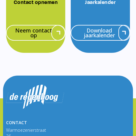
Contact opnemen
Jaarkalender
Neem contact
Download
op
jaarkalender
CONTACT
Warmoezenierstraat