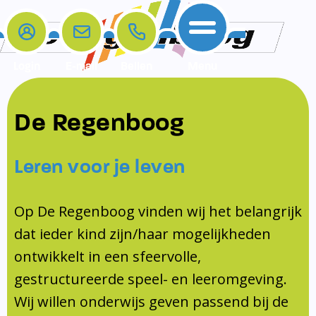
Login
E-mail
Bellen
Menu
De school
Ouders
Contact
Samenwerkingen
De Regenboog
Home
De school
Het team
Schooltijden
Klachten
Jeugdprofessional
Leren voor je leven
Ouders
Opleiding en Stage
Contact
Schoollogopedist
Contact
KomKids
Op De Regenboog vinden wij het belangrijk
Samenwerkingen
dat ieder kind zijn/haar mogelijkheden
Schoolvakanties
ontwikkelt in een sfeervolle,
Ouderraad
gestructureerde speel- en leeromgeving.
Medezeggenschapsraad
Wij willen onderwijs geven passend bij de