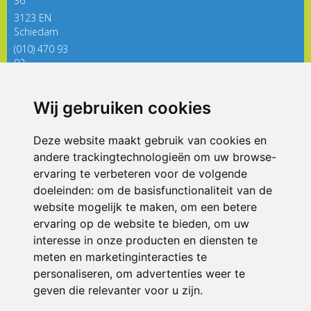
36
3123 EN
Schiedam
(010) 470 93
92
directieregenboog@siko.nl
Wij gebruiken cookies
ONDERDEEL VAN
Deze website maakt gebruik van cookies en
andere trackingtechnologieën om uw browse-
ervaring te verbeteren voor de volgende
doeleinden:
om de basisfunctionaliteit van de
website mogelijk te maken
,
om een betere
ervaring op de website te bieden
,
om uw
interesse in onze producten en diensten te
© 2026 De Regenboog | Alle rechten voorbehouden
meten en marketinginteracties te
personaliseren
,
om advertenties weer te
Privacy policy
|
Disclaimer
|
Klachtenregeling
|
RSIN en Anbi
|
Cookie
voorkeuren
geven die relevanter voor u zijn
.