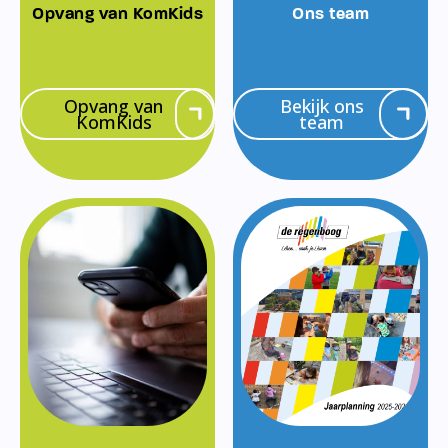
Opvang van KomKids
Ons team
Opvang van
Bekijk ons
KomKids
team