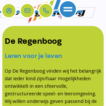
Login
E-mail
Bellen
Menu
De school
Ouders
Contact
Samenwerkingen
De Regenboog
Home
De school
Het team
Schooltijden
Klachten
Jeugdprofessional
Leren voor je leven
Ouders
Opleiding en Stage
Contact
Schoollogopedist
Contact
KomKids
Op De Regenboog vinden wij het belangrijk
Samenwerkingen
dat ieder kind zijn/haar mogelijkheden
Schoolvakanties
ontwikkelt in een sfeervolle,
Ouderraad
gestructureerde speel- en leeromgeving.
Medezeggenschapsraad
Wij willen onderwijs geven passend bij de