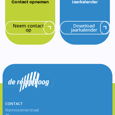
Contact opnemen
Jaarkalender
Neem contact
Download
op
jaarkalender
CONTACT
Warmoezenierstraat