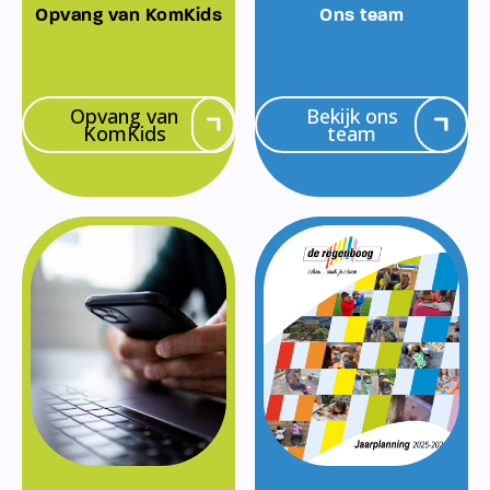
Opvang van KomKids
Ons team
Opvang van
Bekijk ons
KomKids
team