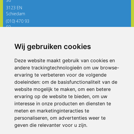
36
3123 EN
Schiedam
(010) 470 93
92
directieregenboog@siko.nl
Wij gebruiken cookies
ONDERDEEL VAN
Deze website maakt gebruik van cookies en
andere trackingtechnologieën om uw browse-
ervaring te verbeteren voor de volgende
doeleinden:
om de basisfunctionaliteit van de
website mogelijk te maken
,
om een betere
ervaring op de website te bieden
,
om uw
interesse in onze producten en diensten te
© 2026 De Regenboog | Alle rechten voorbehouden
meten en marketinginteracties te
personaliseren
,
om advertenties weer te
Privacy policy
|
Disclaimer
|
Klachtenregeling
|
RSIN en Anbi
|
Cookie
voorkeuren
geven die relevanter voor u zijn
.