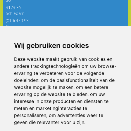
36
3123 EN
Schiedam
(010) 470 93
92
directieregenboog@siko.nl
Wij gebruiken cookies
ONDERDEEL VAN
Deze website maakt gebruik van cookies en
andere trackingtechnologieën om uw browse-
ervaring te verbeteren voor de volgende
doeleinden:
om de basisfunctionaliteit van de
website mogelijk te maken
,
om een betere
ervaring op de website te bieden
,
om uw
interesse in onze producten en diensten te
© 2026 De Regenboog | Alle rechten voorbehouden
meten en marketinginteracties te
personaliseren
,
om advertenties weer te
Privacy policy
|
Disclaimer
|
Klachtenregeling
|
RSIN en Anbi
|
Cookie
voorkeuren
geven die relevanter voor u zijn
.