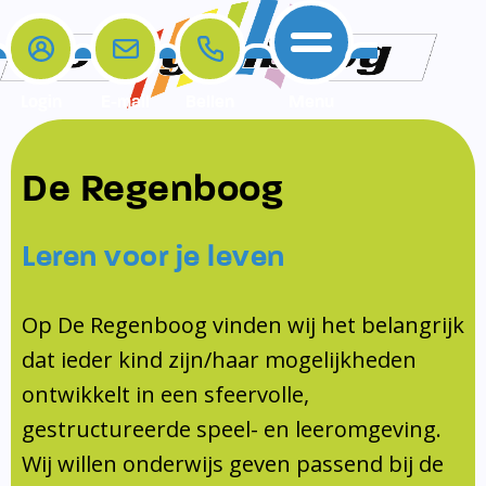
Login
E-mail
Bellen
Menu
De school
Ouders
Contact
Samenwerkingen
De Regenboog
Home
De school
Het team
Schooltijden
Klachten
Jeugdprofessional
Leren voor je leven
Ouders
Opleiding en Stage
Contact
Schoollogopedist
Contact
KomKids
Op De Regenboog vinden wij het belangrijk
Samenwerkingen
dat ieder kind zijn/haar mogelijkheden
Schoolvakanties
ontwikkelt in een sfeervolle,
Ouderraad
gestructureerde speel- en leeromgeving.
Medezeggenschapsraad
Wij willen onderwijs geven passend bij de