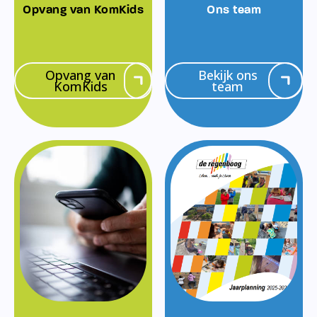
Opvang van KomKids
Ons team
Opvang van
Bekijk ons
KomKids
team