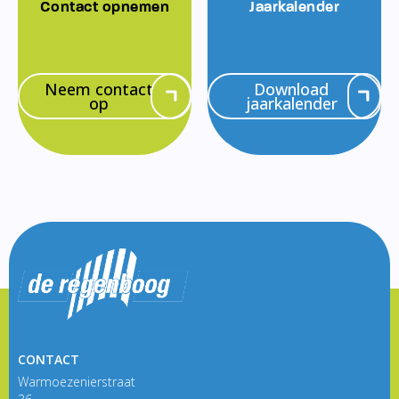
Contact opnemen
Jaarkalender
Neem contact
Download
op
jaarkalender
CONTACT
Warmoezenierstraat