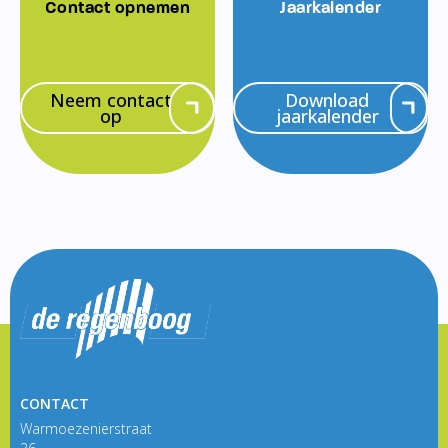
Contact opnemen
Jaarkalender
Neem contact
Download
op
jaarkalender
CONTACT
Warmoezenierstraat