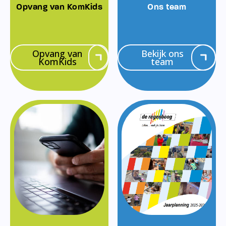
Opvang van KomKids
Ons team
Opvang van
Bekijk ons
KomKids
team