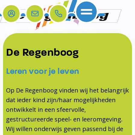
Login
E-mail
Bellen
Menu
De school
Ouders
Contact
Samenwerkingen
De Regenboog
Home
De school
Het team
Schooltijden
Klachten
Jeugdprofessional
Leren voor je leven
Ouders
Opleiding en Stage
Contact
Schoollogopedist
Contact
KomKids
Op De Regenboog vinden wij het belangrijk
Samenwerkingen
dat ieder kind zijn/haar mogelijkheden
Schoolvakanties
ontwikkelt in een sfeervolle,
Ouderraad
gestructureerde speel- en leeromgeving.
Medezeggenschapsraad
Wij willen onderwijs geven passend bij de