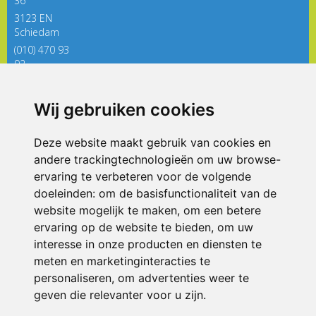
36
3123 EN
Schiedam
(010) 470 93
92
directieregenboog@siko.nl
Wij gebruiken cookies
ONDERDEEL VAN
Deze website maakt gebruik van cookies en
andere trackingtechnologieën om uw browse-
ervaring te verbeteren voor de volgende
doeleinden:
om de basisfunctionaliteit van de
website mogelijk te maken
,
om een betere
ervaring op de website te bieden
,
om uw
interesse in onze producten en diensten te
© 2026 De Regenboog | Alle rechten voorbehouden
meten en marketinginteracties te
personaliseren
,
om advertenties weer te
Privacy policy
|
Disclaimer
|
Klachtenregeling
|
RSIN en Anbi
|
Cookie
voorkeuren
geven die relevanter voor u zijn
.