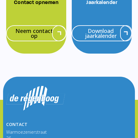
Contact opnemen
Jaarkalender
Neem contact
Download
op
jaarkalender
CONTACT
Warmoezenierstraat