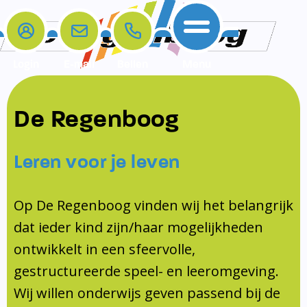
Login
E-mail
Bellen
Menu
De school
Ouders
Contact
Samenwerkingen
De Regenboog
Home
De school
Het team
Schooltijden
Klachten
Jeugdprofessional
Leren voor je leven
Ouders
Opleiding en Stage
Contact
Schoollogopedist
Contact
KomKids
Op De Regenboog vinden wij het belangrijk
Samenwerkingen
dat ieder kind zijn/haar mogelijkheden
Schoolvakanties
ontwikkelt in een sfeervolle,
Ouderraad
gestructureerde speel- en leeromgeving.
Medezeggenschapsraad
Wij willen onderwijs geven passend bij de