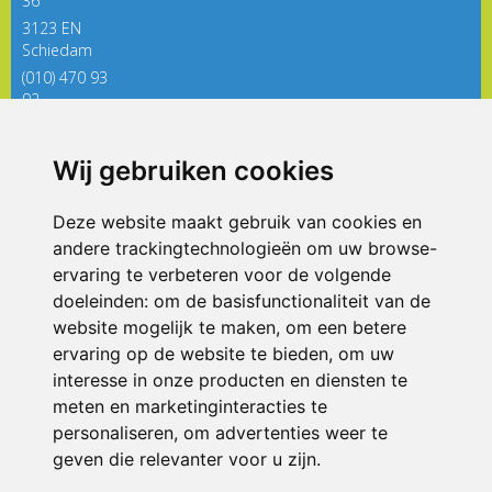
36
3123 EN
Schiedam
(010) 470 93
92
directieregenboog@siko.nl
Wij gebruiken cookies
ONDERDEEL VAN
Deze website maakt gebruik van cookies en
andere trackingtechnologieën om uw browse-
ervaring te verbeteren voor de volgende
doeleinden:
om de basisfunctionaliteit van de
website mogelijk te maken
,
om een betere
ervaring op de website te bieden
,
om uw
interesse in onze producten en diensten te
© 2026 De Regenboog | Alle rechten voorbehouden
meten en marketinginteracties te
personaliseren
,
om advertenties weer te
Privacy policy
|
Disclaimer
|
Klachtenregeling
|
RSIN en Anbi
|
Cookie
voorkeuren
geven die relevanter voor u zijn
.