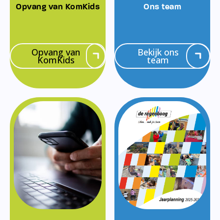
Opvang van KomKids
Ons team
Opvang van
Bekijk ons
KomKids
team