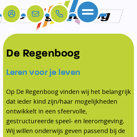
Login
E-mail
Bellen
Menu
De school
Ouders
Contact
Samenwerkingen
De Regenboog
Home
De school
Het team
Schooltijden
Klachten
Jeugdprofessional
Leren voor je leven
Ouders
Opleiding en Stage
Contact
Schoollogopedist
Contact
KomKids
Op De Regenboog vinden wij het belangrijk
Samenwerkingen
dat ieder kind zijn/haar mogelijkheden
Schoolvakanties
ontwikkelt in een sfeervolle,
Ouderraad
gestructureerde speel- en leeromgeving.
Medezeggenschapsraad
Wij willen onderwijs geven passend bij de