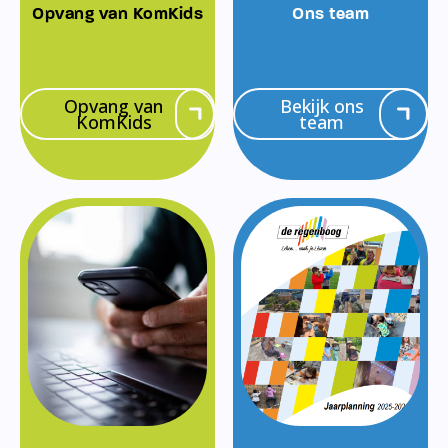
Opvang van KomKids
Ons team
Opvang van
Bekijk ons
KomKids
team