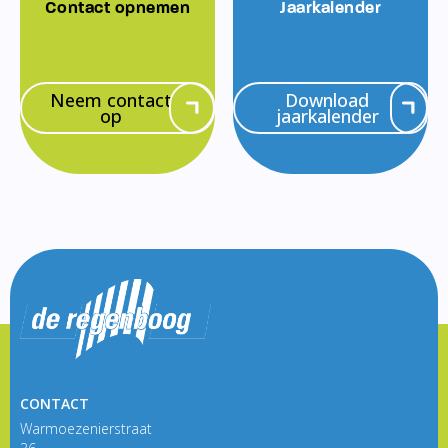
Contact opnemen
Jaarkalender
Neem contact
Download
op
jaarkalender
CONTACT
Warmoezenierstraat