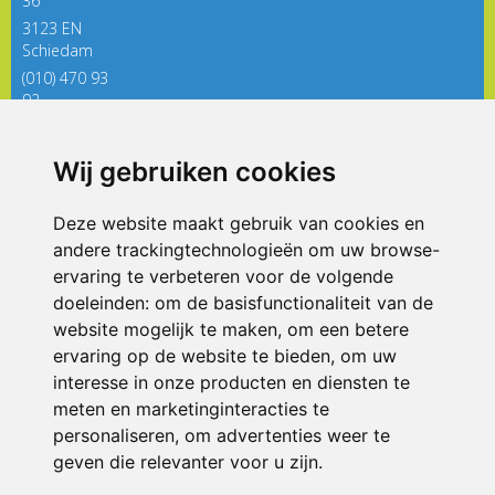
36
3123 EN
Schiedam
(010) 470 93
92
directieregenboog@siko.nl
Wij gebruiken cookies
ONDERDEEL VAN
Deze website maakt gebruik van cookies en
andere trackingtechnologieën om uw browse-
ervaring te verbeteren voor de volgende
doeleinden:
om de basisfunctionaliteit van de
website mogelijk te maken
,
om een betere
ervaring op de website te bieden
,
om uw
interesse in onze producten en diensten te
© 2026 De Regenboog | Alle rechten voorbehouden
meten en marketinginteracties te
personaliseren
,
om advertenties weer te
Privacy policy
|
Disclaimer
|
Klachtenregeling
|
RSIN en Anbi
|
Cookie
voorkeuren
geven die relevanter voor u zijn
.