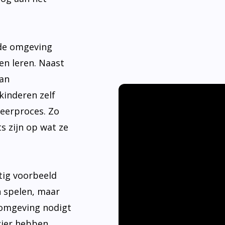
nde omgeving
en leren. Naast
aan
kinderen zelf
leerproces. Zo
s zijn op wat ze
tig voorbeeld
n spelen, maar
 omgeving nodigt
ier hebben.