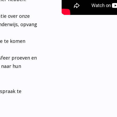
tie over onze
nderwijs, opvang
je te komen
sfeer proeven en
n naar hun
fspraak te