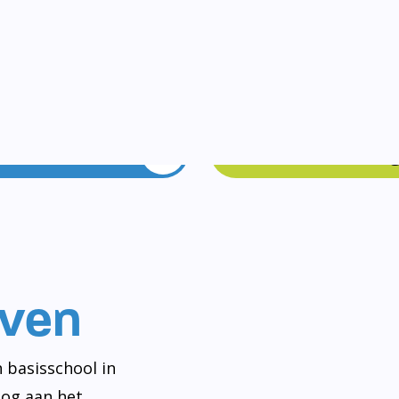
Vakanties
Rondleidin
even
 basisschool in
og aan het