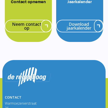
Contact opnemen
Jaarkalender
Neem contact
Download
op
jaarkalender
CONTACT
Warmoezenierstraat