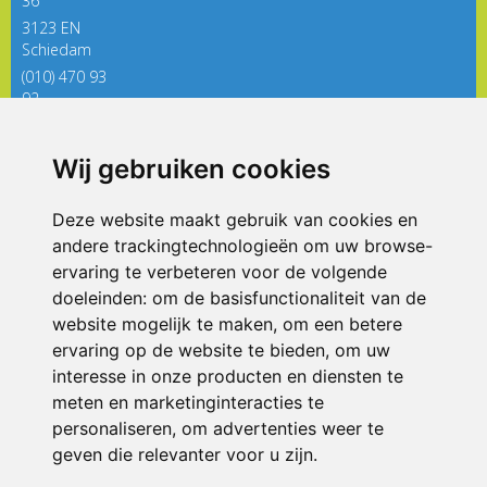
36
3123 EN
Schiedam
(010) 470 93
92
directieregenboog@siko.nl
Wij gebruiken cookies
ONDERDEEL VAN
Deze website maakt gebruik van cookies en
andere trackingtechnologieën om uw browse-
ervaring te verbeteren voor de volgende
doeleinden:
om de basisfunctionaliteit van de
website mogelijk te maken
,
om een betere
ervaring op de website te bieden
,
om uw
interesse in onze producten en diensten te
© 2026 De Regenboog | Alle rechten voorbehouden
meten en marketinginteracties te
personaliseren
,
om advertenties weer te
Privacy policy
|
Disclaimer
|
Klachtenregeling
|
RSIN en Anbi
|
Cookie
voorkeuren
geven die relevanter voor u zijn
.