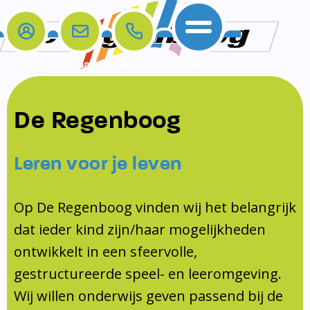
Login
E-mail
Bellen
Menu
De school
Ouders
Contact
Samenwerkingen
De Regenboog
Home
De school
Het team
Schooltijden
Klachten
Jeugdprofessional
Leren voor je leven
Ouders
Opleiding en Stage
Contact
Schoollogopedist
Contact
KomKids
Op De Regenboog vinden wij het belangrijk
Samenwerkingen
dat ieder kind zijn/haar mogelijkheden
Schoolvakanties
ontwikkelt in een sfeervolle,
Ouderraad
gestructureerde speel- en leeromgeving.
Medezeggenschapsraad
Wij willen onderwijs geven passend bij de