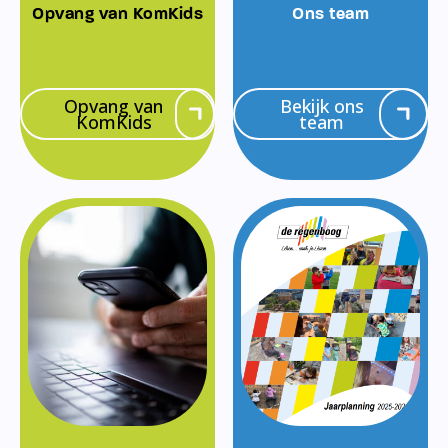
Opvang van KomKids
Ons team
Opvang van
Bekijk ons
KomKids
team