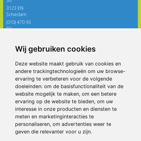
36
3123 EN
Schiedam
(010) 470 93
92
directieregenboog@siko.nl
Wij gebruiken cookies
ONDERDEEL VAN
Deze website maakt gebruik van cookies en
andere trackingtechnologieën om uw browse-
ervaring te verbeteren voor de volgende
doeleinden:
om de basisfunctionaliteit van de
website mogelijk te maken
,
om een betere
ervaring op de website te bieden
,
om uw
interesse in onze producten en diensten te
© 2026 De Regenboog | Alle rechten voorbehouden
meten en marketinginteracties te
personaliseren
,
om advertenties weer te
Privacy policy
|
Disclaimer
|
Klachtenregeling
|
RSIN en Anbi
|
Cookie
voorkeuren
geven die relevanter voor u zijn
.