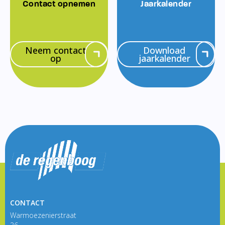
Contact opnemen
Jaarkalender
Neem contact
Download
op
jaarkalender
CONTACT
Warmoezenierstraat