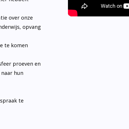
tie over onze
nderwijs, opvang
je te komen
sfeer proeven en
n naar hun
fspraak te