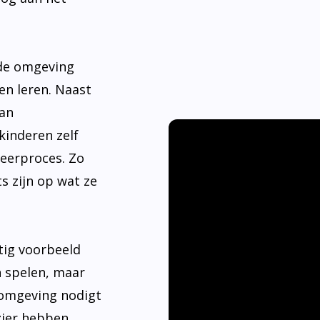
nde omgeving
en leren. Naast
aan
kinderen zelf
leerproces. Zo
s zijn op wat ze
tig voorbeeld
n spelen, maar
 omgeving nodigt
ier hebben.