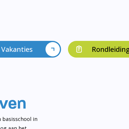
Vakanties
Rondleidin
even
 basisschool in
og aan het