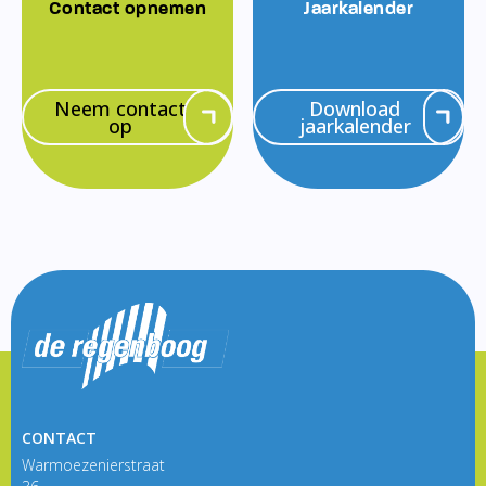
Contact opnemen
Jaarkalender
Neem contact
Download
op
jaarkalender
CONTACT
Warmoezenierstraat