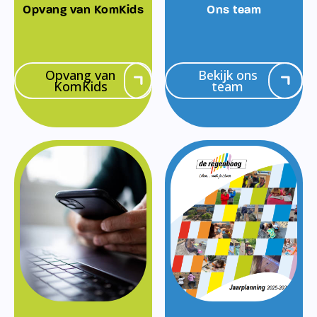
Opvang van KomKids
Ons team
Opvang van
Bekijk ons
KomKids
team