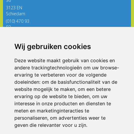
36
3123 EN
Schiedam
(010) 470 93
92
directieregenboog@siko.nl
Wij gebruiken cookies
ONDERDEEL VAN
Deze website maakt gebruik van cookies en
andere trackingtechnologieën om uw browse-
ervaring te verbeteren voor de volgende
doeleinden:
om de basisfunctionaliteit van de
website mogelijk te maken
,
om een betere
ervaring op de website te bieden
,
om uw
interesse in onze producten en diensten te
© 2026 De Regenboog | Alle rechten voorbehouden
meten en marketinginteracties te
personaliseren
,
om advertenties weer te
Privacy policy
|
Disclaimer
|
Klachtenregeling
|
RSIN en Anbi
|
Cookie
voorkeuren
geven die relevanter voor u zijn
.