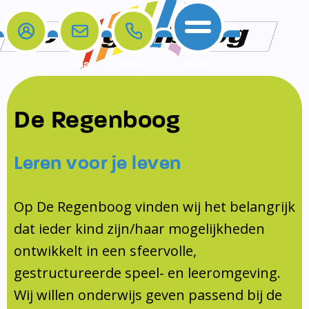
Login
E-mail
Bellen
Menu
De school
Ouders
Contact
Samenwerkingen
De Regenboog
Home
De school
Het team
Schooltijden
Klachten
Jeugdprofessional
Leren voor je leven
Ouders
Opleiding en Stage
Contact
Schoollogopedist
Contact
KomKids
Op De Regenboog vinden wij het belangrijk
Samenwerkingen
dat ieder kind zijn/haar mogelijkheden
Schoolvakanties
ontwikkelt in een sfeervolle,
Ouderraad
gestructureerde speel- en leeromgeving.
Medezeggenschapsraad
Wij willen onderwijs geven passend bij de