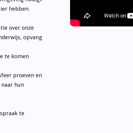
tie over onze
nderwijs, opvang
je te komen
sfeer proeven en
n naar hun
fspraak te