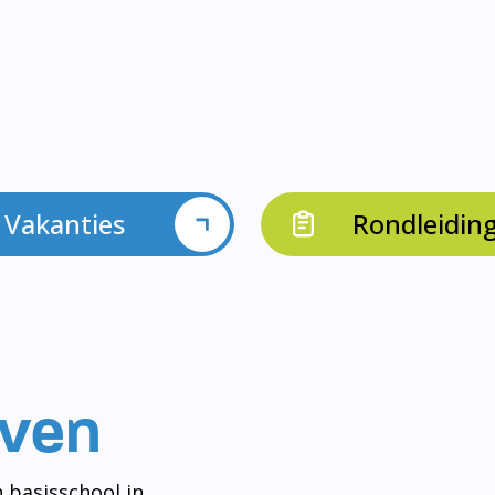
Vakanties
Rondleidin
even
 basisschool in
og aan het