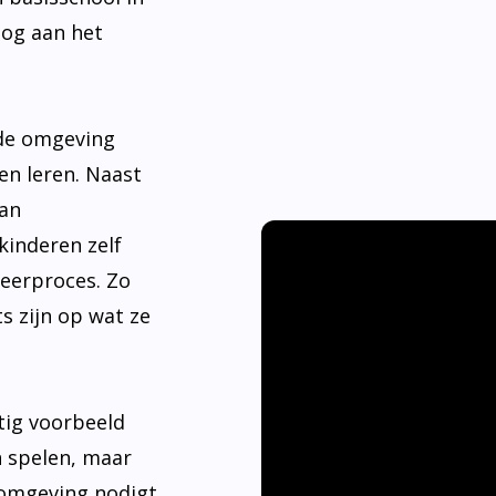
nde omgeving
en leren. Naast
aan
kinderen zelf
leerproces. Zo
s zijn op wat ze
tig voorbeeld
n spelen, maar
 omgeving nodigt
ier hebben.