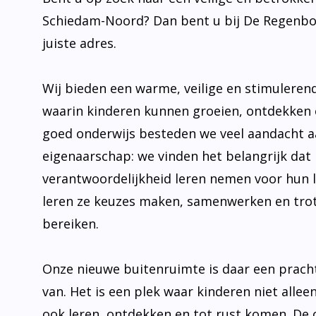
juiste adres.
Wij bieden een warme, veilige en stimulere
waarin kinderen kunnen groeien, ontdekken 
goed onderwijs besteden we veel aandacht 
eigenaarschap: we vinden het belangrijk dat 
verantwoordelijkheid leren nemen voor hun 
leren ze keuzes maken, samenwerken en trot
bereiken.
Onze nieuwe buitenruimte is daar een prach
van. Het is een plek waar kinderen niet allee
ook leren, ontdekken en tot rust komen. De
uit tot bewegen, onderzoeken en samen plez