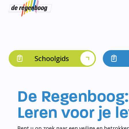
Schoolgids
De Regenboog:
Leren voor je l
Bent u op zoek naar een veilige en betrokken
Schiedam-Noord? Dan bent u bij De Regenbo