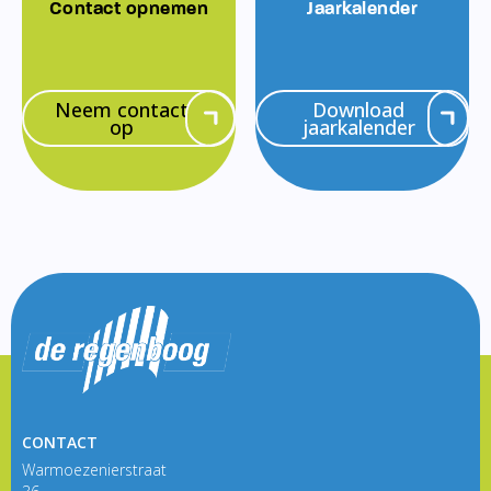
Contact opnemen
Jaarkalender
Neem contact
Download
op
jaarkalender
CONTACT
Warmoezenierstraat