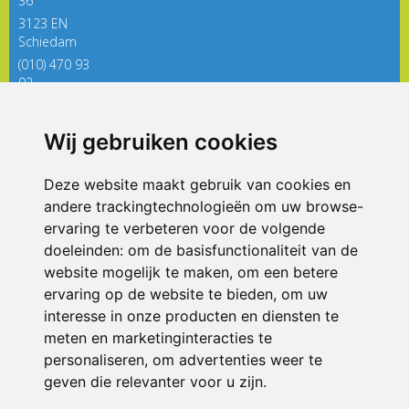
36
3123 EN
Schiedam
(010) 470 93
92
directieregenboog@siko.nl
Wij gebruiken cookies
ONDERDEEL VAN
Deze website maakt gebruik van cookies en
andere trackingtechnologieën om uw browse-
ervaring te verbeteren voor de volgende
doeleinden:
om de basisfunctionaliteit van de
website mogelijk te maken
,
om een betere
ervaring op de website te bieden
,
om uw
interesse in onze producten en diensten te
© 2026 De Regenboog | Alle rechten voorbehouden
meten en marketinginteracties te
personaliseren
,
om advertenties weer te
Privacy policy
|
Disclaimer
|
Klachtenregeling
|
RSIN en Anbi
|
Cookie
voorkeuren
geven die relevanter voor u zijn
.