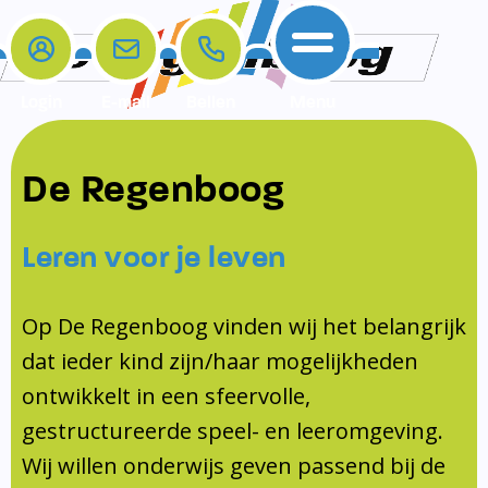
Login
E-mail
Bellen
Menu
De school
Ouders
Contact
Samenwerkingen
De Regenboog
Home
De school
Het team
Schooltijden
Klachten
Jeugdprofessional
Leren voor je leven
Ouders
Opleiding en Stage
Contact
Schoollogopedist
Contact
KomKids
Op De Regenboog vinden wij het belangrijk
Samenwerkingen
dat ieder kind zijn/haar mogelijkheden
Schoolvakanties
ontwikkelt in een sfeervolle,
Ouderraad
gestructureerde speel- en leeromgeving.
Medezeggenschapsraad
Wij willen onderwijs geven passend bij de