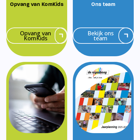
Opvang van KomKids
Ons team
Opvang van
Bekijk ons
KomKids
team