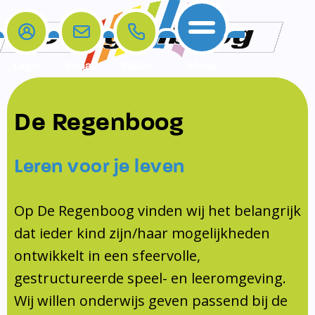
Login
E-mail
Bellen
Menu
De school
Ouders
Contact
Samenwerkingen
De Regenboog
Home
De school
Het team
Schooltijden
Klachten
Jeugdprofessional
Leren voor je leven
Ouders
Opleiding en Stage
Contact
Schoollogopedist
Contact
KomKids
Op De Regenboog vinden wij het belangrijk
Samenwerkingen
dat ieder kind zijn/haar mogelijkheden
Schoolvakanties
ontwikkelt in een sfeervolle,
Ouderraad
gestructureerde speel- en leeromgeving.
Medezeggenschapsraad
Wij willen onderwijs geven passend bij de