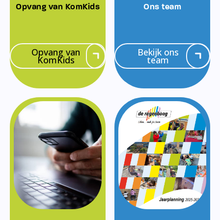
Opvang van KomKids
Ons team
Opvang van
Bekijk ons
KomKids
team