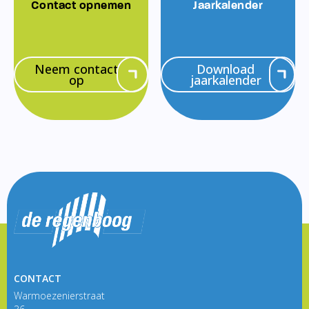
Contact opnemen
Jaarkalender
Neem contact
Download
op
jaarkalender
CONTACT
Warmoezenierstraat