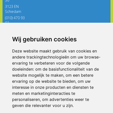
36
3123 EN
Schiedam
(010) 470 93
92
directieregenboog@siko.nl
Wij gebruiken cookies
ONDERDEEL VAN
Deze website maakt gebruik van cookies en
andere trackingtechnologieën om uw browse-
ervaring te verbeteren voor de volgende
doeleinden:
om de basisfunctionaliteit van de
website mogelijk te maken
,
om een betere
ervaring op de website te bieden
,
om uw
interesse in onze producten en diensten te
© 2026 De Regenboog | Alle rechten voorbehouden
meten en marketinginteracties te
personaliseren
,
om advertenties weer te
Privacy policy
|
Disclaimer
|
Klachtenregeling
|
RSIN en Anbi
|
Cookie
voorkeuren
geven die relevanter voor u zijn
.