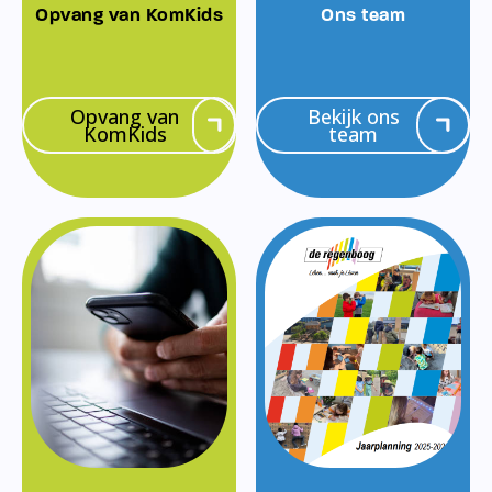
Opvang van KomKids
Ons team
Opvang van
Bekijk ons
KomKids
team