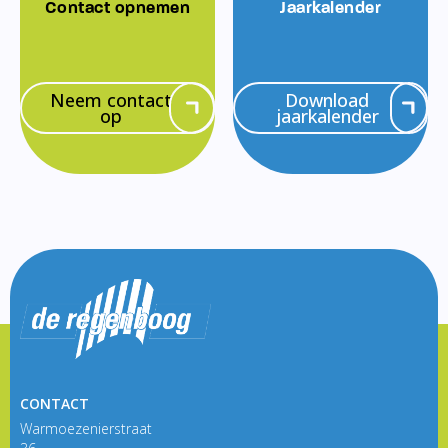
Contact opnemen
Jaarkalender
Neem contact
Download
op
jaarkalender
CONTACT
Warmoezenierstraat