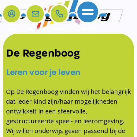
Login
E-mail
Bellen
Menu
De school
Ouders
Contact
Samenwerkingen
De Regenboog
Home
De school
Het team
Schooltijden
Klachten
Jeugdprofessional
Leren voor je leven
Ouders
Opleiding en Stage
Contact
Schoollogopedist
Contact
KomKids
Op De Regenboog vinden wij het belangrijk
Samenwerkingen
dat ieder kind zijn/haar mogelijkheden
Schoolvakanties
ontwikkelt in een sfeervolle,
Ouderraad
gestructureerde speel- en leeromgeving.
Medezeggenschapsraad
Wij willen onderwijs geven passend bij de