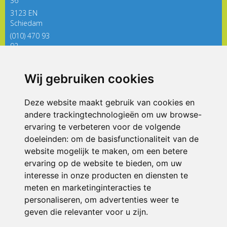
36
3123 EN
Schiedam
(010) 470 93
92
directieregenboog@siko.nl
Wij gebruiken cookies
ONDERDEEL VAN
Deze website maakt gebruik van cookies en
andere trackingtechnologieën om uw browse-
ervaring te verbeteren voor de volgende
doeleinden:
om de basisfunctionaliteit van de
website mogelijk te maken
,
om een betere
ervaring op de website te bieden
,
om uw
interesse in onze producten en diensten te
© 2026 De Regenboog | Alle rechten voorbehouden
meten en marketinginteracties te
personaliseren
,
om advertenties weer te
Privacy policy
|
Disclaimer
|
Klachtenregeling
|
RSIN en Anbi
|
Cookie
voorkeuren
geven die relevanter voor u zijn
.