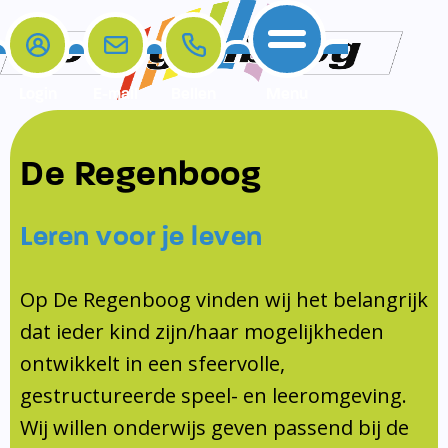
Login
E-mail
Bellen
Menu
De school
Ouders
Contact
Samenwerkingen
De Regenboog
Home
De school
Het team
Schooltijden
Klachten
Jeugdprofessional
Leren voor je leven
Ouders
Opleiding en Stage
Contact
Schoollogopedist
Contact
KomKids
Op De Regenboog vinden wij het belangrijk
Samenwerkingen
dat ieder kind zijn/haar mogelijkheden
Schoolvakanties
ontwikkelt in een sfeervolle,
Ouderraad
gestructureerde speel- en leeromgeving.
Medezeggenschapsraad
Wij willen onderwijs geven passend bij de