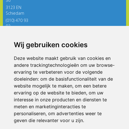
36
3123 EN
Schiedam
(010) 470 93
92
directieregenboog@siko.nl
Wij gebruiken cookies
ONDERDEEL VAN
Deze website maakt gebruik van cookies en
andere trackingtechnologieën om uw browse-
ervaring te verbeteren voor de volgende
doeleinden:
om de basisfunctionaliteit van de
website mogelijk te maken
,
om een betere
ervaring op de website te bieden
,
om uw
interesse in onze producten en diensten te
© 2026 De Regenboog | Alle rechten voorbehouden
meten en marketinginteracties te
personaliseren
,
om advertenties weer te
Privacy policy
|
Disclaimer
|
Klachtenregeling
|
RSIN en Anbi
|
Cookie
voorkeuren
geven die relevanter voor u zijn
.