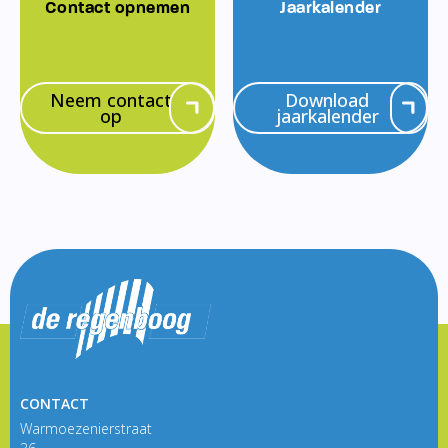
Contact opnemen
Jaarkalender
Neem contact
Download
op
jaarkalender
CONTACT
Warmoezenierstraat