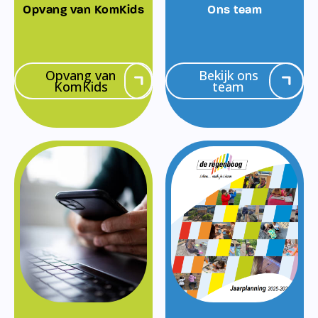
Opvang van KomKids
Ons team
Opvang van
Bekijk ons
KomKids
team