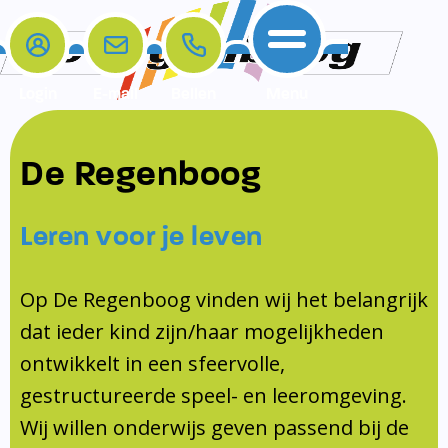
Login
E-mail
Bellen
Menu
De school
Ouders
Contact
Samenwerkingen
De Regenboog
Home
De school
Het team
Schooltijden
Klachten
Jeugdprofessional
Leren voor je leven
Ouders
Opleiding en Stage
Contact
Schoollogopedist
Contact
KomKids
Op De Regenboog vinden wij het belangrijk
Samenwerkingen
dat ieder kind zijn/haar mogelijkheden
Schoolvakanties
ontwikkelt in een sfeervolle,
Ouderraad
gestructureerde speel- en leeromgeving.
Medezeggenschapsraad
Wij willen onderwijs geven passend bij de