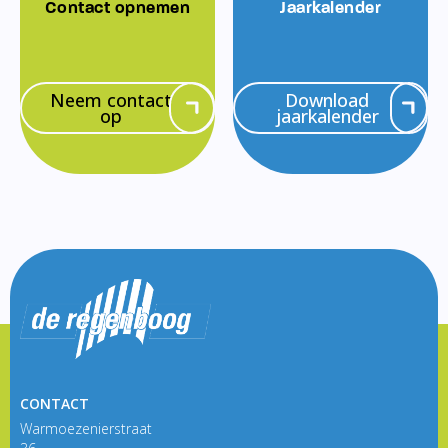
Contact opnemen
Jaarkalender
Neem contact
Download
op
jaarkalender
CONTACT
Warmoezenierstraat