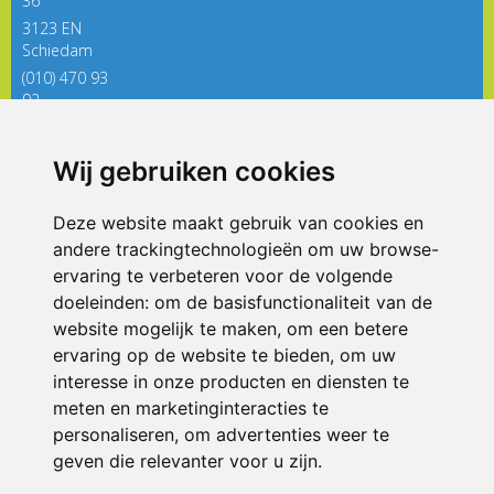
36
3123 EN
Schiedam
(010) 470 93
92
directieregenboog@siko.nl
Wij gebruiken cookies
ONDERDEEL VAN
Deze website maakt gebruik van cookies en
andere trackingtechnologieën om uw browse-
ervaring te verbeteren voor de volgende
doeleinden:
om de basisfunctionaliteit van de
website mogelijk te maken
,
om een betere
ervaring op de website te bieden
,
om uw
interesse in onze producten en diensten te
© 2026 De Regenboog | Alle rechten voorbehouden
meten en marketinginteracties te
personaliseren
,
om advertenties weer te
Privacy policy
|
Disclaimer
|
Klachtenregeling
|
RSIN en Anbi
|
Cookie
voorkeuren
geven die relevanter voor u zijn
.