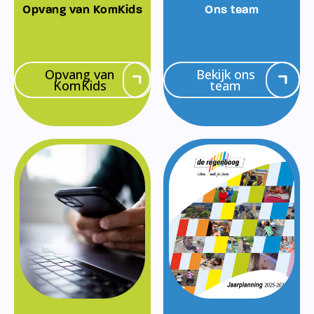
Opvang van KomKids
Ons team
Opvang van
Bekijk ons
KomKids
team