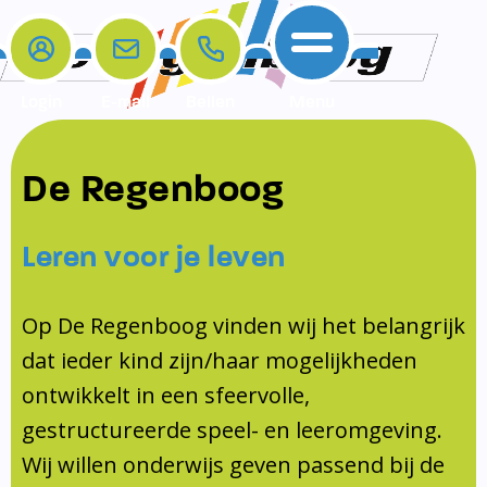
Login
E-mail
Bellen
Menu
De school
Ouders
Contact
Samenwerkingen
De Regenboog
Home
De school
Het team
Schooltijden
Klachten
Jeugdprofessional
Leren voor je leven
Ouders
Opleiding en Stage
Contact
Schoollogopedist
Contact
KomKids
Op De Regenboog vinden wij het belangrijk
Samenwerkingen
dat ieder kind zijn/haar mogelijkheden
Schoolvakanties
ontwikkelt in een sfeervolle,
Ouderraad
gestructureerde speel- en leeromgeving.
Medezeggenschapsraad
Wij willen onderwijs geven passend bij de