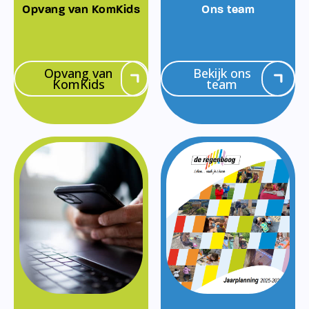
Opvang van KomKids
Ons team
Opvang van
Bekijk ons
KomKids
team