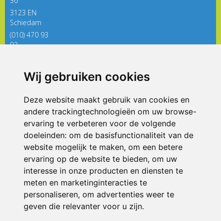
36
3123 EN
Schiedam
(010) 470 93
92
directieregenboog@siko.nl
Wij gebruiken cookies
ONDERDEEL VAN
Deze website maakt gebruik van cookies en
andere trackingtechnologieën om uw browse-
ervaring te verbeteren voor de volgende
doeleinden:
om de basisfunctionaliteit van de
website mogelijk te maken
,
om een betere
ervaring op de website te bieden
,
om uw
interesse in onze producten en diensten te
© 2026 De Regenboog | Alle rechten voorbehouden
meten en marketinginteracties te
personaliseren
,
om advertenties weer te
Privacy policy
|
Disclaimer
|
Klachtenregeling
|
RSIN en Anbi
|
Cookie
voorkeuren
geven die relevanter voor u zijn
.