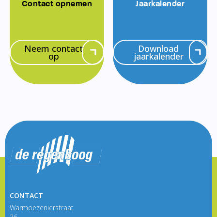
Contact opnemen
Jaarkalender
Neem contact
Download
op
jaarkalender
CONTACT
Warmoezenierstraat