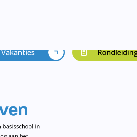
Vakanties
Rondleidin
even
 basisschool in
og aan het