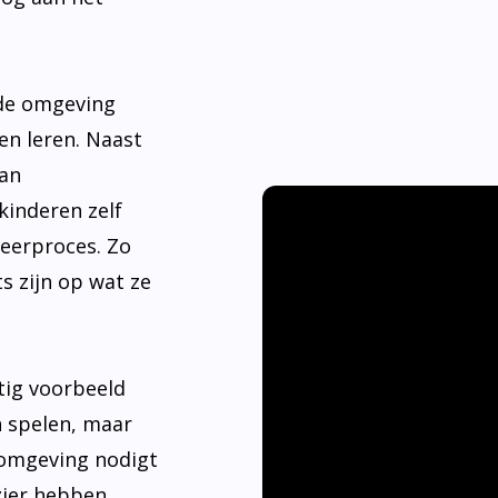
nde omgeving
en leren. Naast
aan
kinderen zelf
leerproces. Zo
s zijn op wat ze
tig voorbeeld
n spelen, maar
 omgeving nodigt
ier hebben.