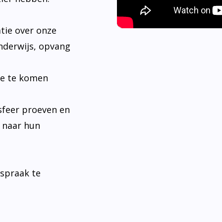
tie over onze
nderwijs, opvang
je te komen
sfeer proeven en
n naar hun
fspraak te