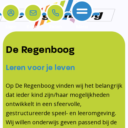
Login
E-mail
Bellen
Menu
De school
Ouders
Contact
Samenwerkingen
De Regenboog
Home
De school
Het team
Schooltijden
Klachten
Jeugdprofessional
Leren voor je leven
Ouders
Opleiding en Stage
Contact
Schoollogopedist
Contact
KomKids
Op De Regenboog vinden wij het belangrijk
Samenwerkingen
dat ieder kind zijn/haar mogelijkheden
Schoolvakanties
ontwikkelt in een sfeervolle,
Ouderraad
gestructureerde speel- en leeromgeving.
Medezeggenschapsraad
Wij willen onderwijs geven passend bij de