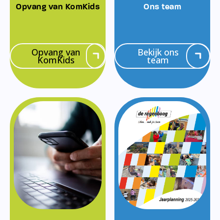
Opvang van KomKids
Ons team
Opvang van
Bekijk ons
KomKids
team