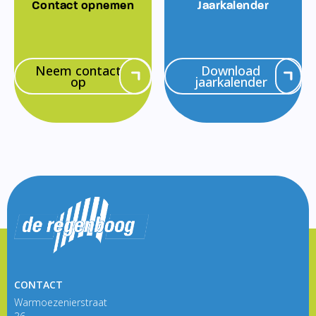
Contact opnemen
Jaarkalender
Neem contact
Download
op
jaarkalender
CONTACT
Warmoezenierstraat