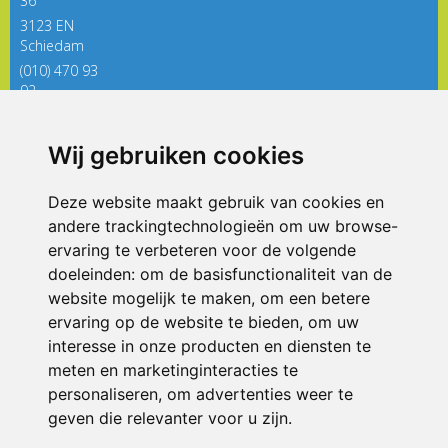
36
3123 EN
Schiedam
(010) 470 93
92
directieregenboog@siko.nl
Wij gebruiken cookies
ONDERDEEL VAN
Deze website maakt gebruik van cookies en
andere trackingtechnologieën om uw browse-
ervaring te verbeteren voor de volgende
doeleinden:
om de basisfunctionaliteit van de
website mogelijk te maken
,
om een betere
ervaring op de website te bieden
,
om uw
interesse in onze producten en diensten te
© 2026 De Regenboog | Alle rechten voorbehouden
meten en marketinginteracties te
personaliseren
,
om advertenties weer te
Privacy policy
|
Disclaimer
|
Klachtenregeling
|
RSIN en Anbi
|
Cookie
voorkeuren
geven die relevanter voor u zijn
.