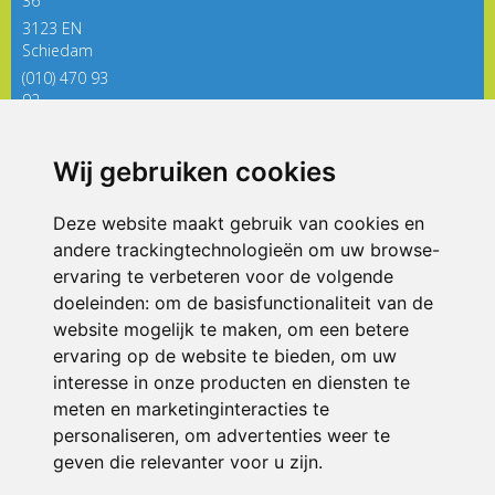
36
3123 EN
Schiedam
(010) 470 93
92
directieregenboog@siko.nl
Wij gebruiken cookies
ONDERDEEL VAN
Deze website maakt gebruik van cookies en
andere trackingtechnologieën om uw browse-
ervaring te verbeteren voor de volgende
doeleinden:
om de basisfunctionaliteit van de
website mogelijk te maken
,
om een betere
ervaring op de website te bieden
,
om uw
interesse in onze producten en diensten te
© 2026 De Regenboog | Alle rechten voorbehouden
meten en marketinginteracties te
personaliseren
,
om advertenties weer te
Privacy policy
|
Disclaimer
|
Klachtenregeling
|
RSIN en Anbi
|
Cookie
voorkeuren
geven die relevanter voor u zijn
.