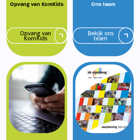
Opvang van KomKids
Ons team
Opvang van
Bekijk ons
KomKids
team