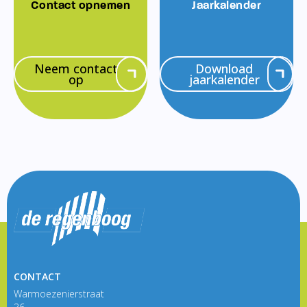
Contact opnemen
Jaarkalender
Neem contact
Download
op
jaarkalender
CONTACT
Warmoezenierstraat