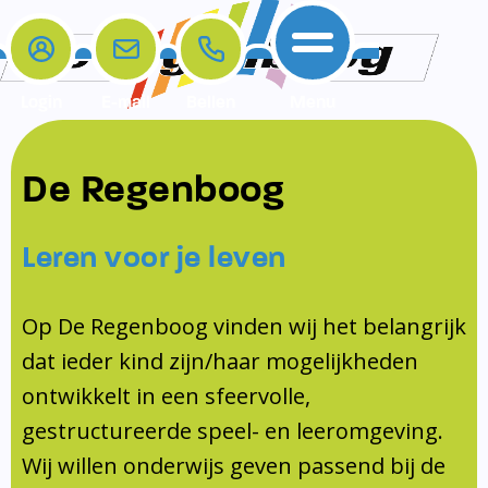
Login
E-mail
Bellen
Menu
De school
Ouders
Contact
Samenwerkingen
De Regenboog
Home
De school
Het team
Schooltijden
Klachten
Jeugdprofessional
Leren voor je leven
Ouders
Opleiding en Stage
Contact
Schoollogopedist
Contact
KomKids
Op De Regenboog vinden wij het belangrijk
Samenwerkingen
dat ieder kind zijn/haar mogelijkheden
Schoolvakanties
ontwikkelt in een sfeervolle,
Ouderraad
gestructureerde speel- en leeromgeving.
Medezeggenschapsraad
Wij willen onderwijs geven passend bij de