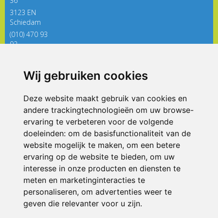
36
3123 EN
Schiedam
(010) 470 93
92
directieregenboog@siko.nl
Wij gebruiken cookies
ONDERDEEL VAN
Deze website maakt gebruik van cookies en
andere trackingtechnologieën om uw browse-
ervaring te verbeteren voor de volgende
doeleinden:
om de basisfunctionaliteit van de
website mogelijk te maken
,
om een betere
ervaring op de website te bieden
,
om uw
interesse in onze producten en diensten te
© 2026 De Regenboog | Alle rechten voorbehouden
meten en marketinginteracties te
personaliseren
,
om advertenties weer te
Privacy policy
|
Disclaimer
|
Klachtenregeling
|
RSIN en Anbi
|
Cookie
voorkeuren
geven die relevanter voor u zijn
.