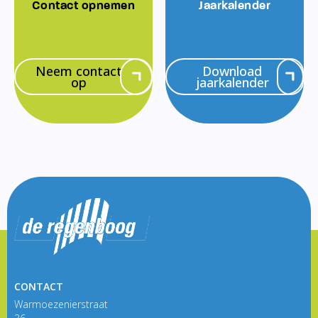
Contact opnemen
Jaarkalender
Neem contact
Download
op
jaarkalender
CONTACT
Warmoezenierstraat