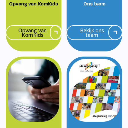
Opvang van KomKids
Ons team
Opvang van
Bekijk ons
KomKids
team