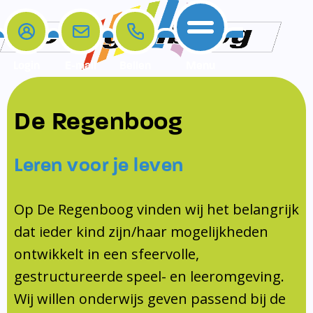
Login
E-mail
Bellen
Menu
De school
Ouders
Contact
Samenwerkingen
De Regenboog
Home
De school
Het team
Schooltijden
Klachten
Jeugdprofessional
Leren voor je leven
Ouders
Opleiding en Stage
Contact
Schoollogopedist
Contact
KomKids
Op De Regenboog vinden wij het belangrijk
Samenwerkingen
dat ieder kind zijn/haar mogelijkheden
Schoolvakanties
ontwikkelt in een sfeervolle,
Ouderraad
gestructureerde speel- en leeromgeving.
Medezeggenschapsraad
Wij willen onderwijs geven passend bij de