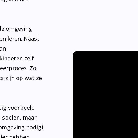
nde omgeving
en leren. Naast
aan
kinderen zelf
leerproces. Zo
s zijn op wat ze
tig voorbeeld
n spelen, maar
 omgeving nodigt
ier hebben.