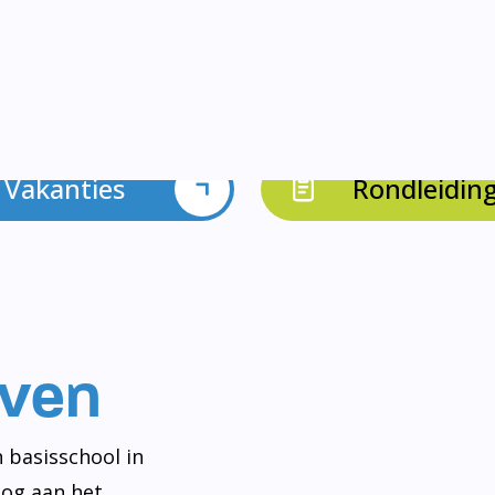
Vakanties
Rondleidin
even
 basisschool in
og aan het