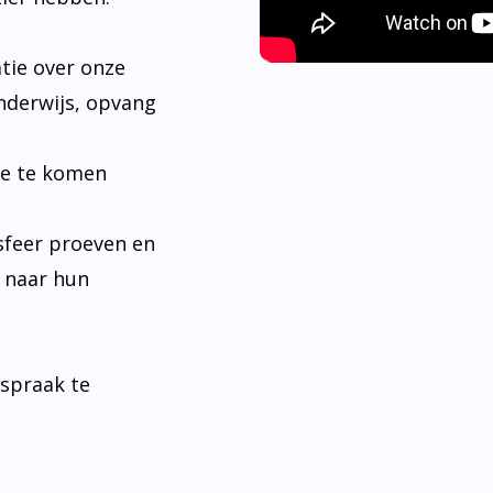
tie over onze
nderwijs, opvang
je te komen
sfeer proeven en
n naar hun
fspraak te