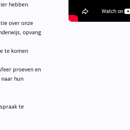
tie over onze
nderwijs, opvang
je te komen
sfeer proeven en
n naar hun
fspraak te