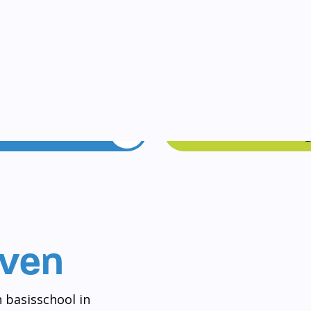
Vakanties
Rondleidin
even
 basisschool in
og aan het