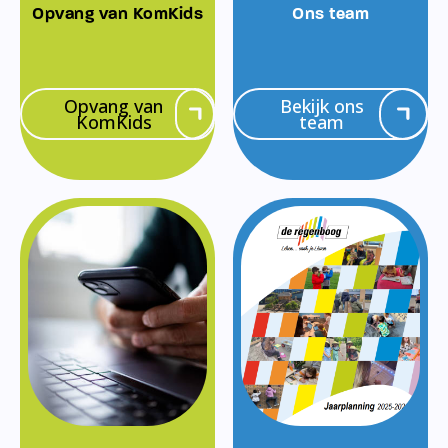
Opvang van KomKids
Ons team
Opvang van
Bekijk ons
KomKids
team