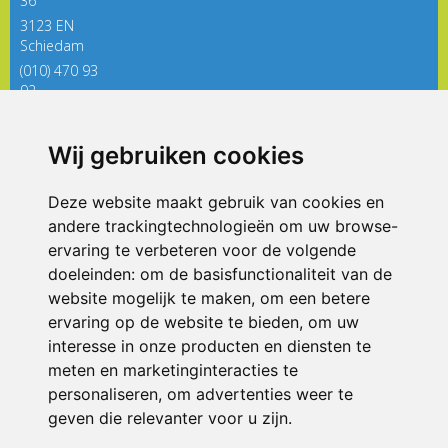
36
3123 EN
Schiedam
(010) 470 93
92
directieregenboog@siko.nl
Wij gebruiken cookies
ONDERDEEL VAN
Deze website maakt gebruik van cookies en
andere trackingtechnologieën om uw browse-
ervaring te verbeteren voor de volgende
doeleinden:
om de basisfunctionaliteit van de
website mogelijk te maken
,
om een betere
ervaring op de website te bieden
,
om uw
interesse in onze producten en diensten te
© 2026 De Regenboog | Alle rechten voorbehouden
meten en marketinginteracties te
personaliseren
,
om advertenties weer te
Privacy policy
|
Disclaimer
|
Klachtenregeling
|
RSIN en Anbi
|
Cookie
voorkeuren
geven die relevanter voor u zijn
.