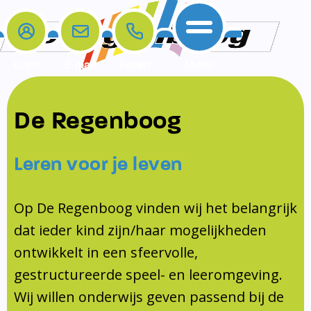
Login
E-mail
Bellen
Menu
De school
Ouders
Contact
Samenwerkingen
De Regenboog
Home
De school
Het team
Schooltijden
Klachten
Jeugdprofessional
Leren voor je leven
Ouders
Opleiding en Stage
Contact
Schoollogopedist
Contact
KomKids
Op De Regenboog vinden wij het belangrijk
Samenwerkingen
dat ieder kind zijn/haar mogelijkheden
Schoolvakanties
ontwikkelt in een sfeervolle,
Ouderraad
gestructureerde speel- en leeromgeving.
Medezeggenschapsraad
Wij willen onderwijs geven passend bij de