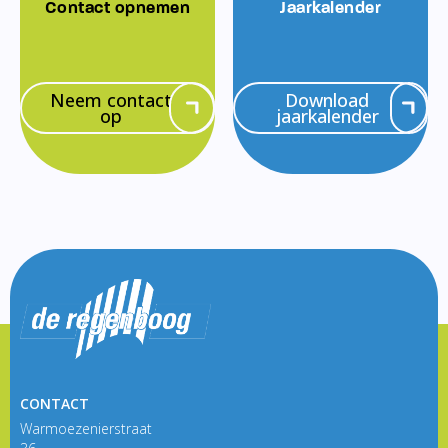
Contact opnemen
Jaarkalender
Neem contact
Download
op
jaarkalender
CONTACT
Warmoezenierstraat