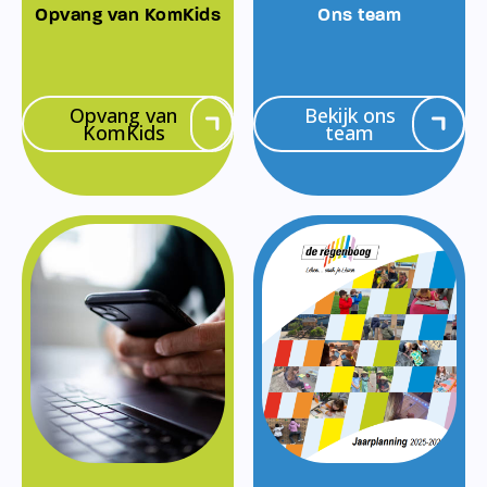
Opvang van KomKids
Ons team
Opvang van
Bekijk ons
KomKids
team