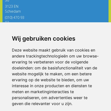
36
3123 EN
Schiedam
(010) 470 93
92
directieregenboog@siko.nl
Wij gebruiken cookies
ONDERDEEL VAN
Deze website maakt gebruik van cookies en
andere trackingtechnologieën om uw browse-
ervaring te verbeteren voor de volgende
doeleinden:
om de basisfunctionaliteit van de
website mogelijk te maken
,
om een betere
ervaring op de website te bieden
,
om uw
interesse in onze producten en diensten te
© 2026 De Regenboog | Alle rechten voorbehouden
meten en marketinginteracties te
personaliseren
,
om advertenties weer te
Privacy policy
|
Disclaimer
|
Klachtenregeling
|
RSIN en Anbi
|
Cookie
voorkeuren
geven die relevanter voor u zijn
.