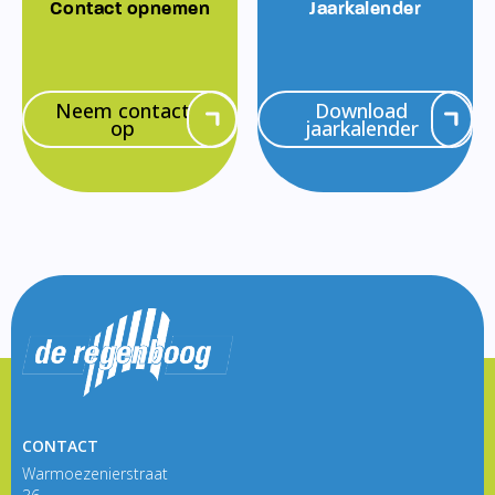
Contact opnemen
Jaarkalender
Neem contact
Download
op
jaarkalender
CONTACT
Warmoezenierstraat