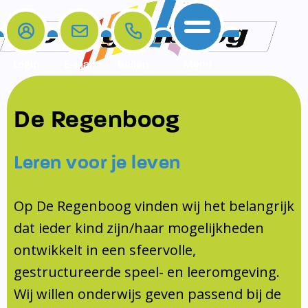
Login
E-mail
Bellen
Menu
De school
Ouders
Contact
Samenwerkingen
De Regenboog
Home
De school
Het team
Schooltijden
Klachten
Jeugdprofessional
Leren voor je leven
Ouders
Opleiding en Stage
Contact
Schoollogopedist
Contact
KomKids
Op De Regenboog vinden wij het belangrijk
Samenwerkingen
dat ieder kind zijn/haar mogelijkheden
Schoolvakanties
ontwikkelt in een sfeervolle,
Ouderraad
gestructureerde speel- en leeromgeving.
Medezeggenschapsraad
Wij willen onderwijs geven passend bij de