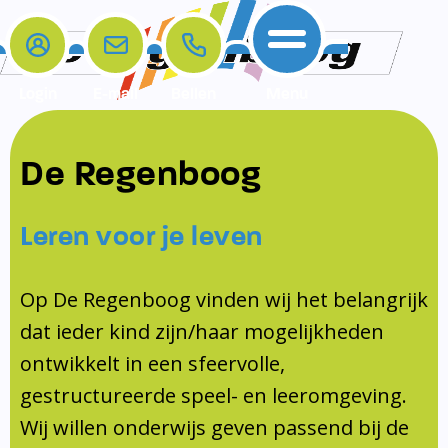
Login
E-mail
Bellen
Menu
De school
Ouders
Contact
Samenwerkingen
De Regenboog
Home
De school
Het team
Schooltijden
Klachten
Jeugdprofessional
Leren voor je leven
Ouders
Opleiding en Stage
Contact
Schoollogopedist
Contact
KomKids
Op De Regenboog vinden wij het belangrijk
Samenwerkingen
dat ieder kind zijn/haar mogelijkheden
Schoolvakanties
ontwikkelt in een sfeervolle,
Ouderraad
gestructureerde speel- en leeromgeving.
Medezeggenschapsraad
Wij willen onderwijs geven passend bij de