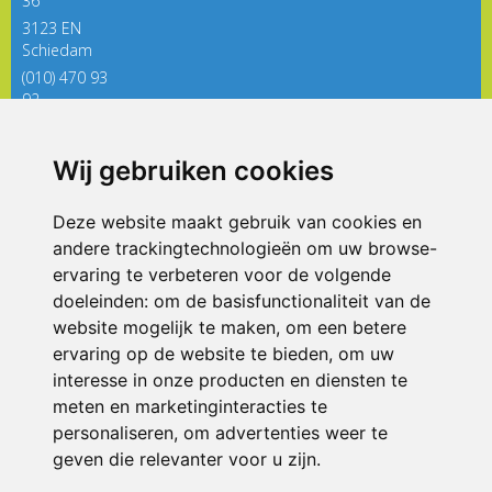
36
3123 EN
Schiedam
(010) 470 93
92
directieregenboog@siko.nl
Wij gebruiken cookies
ONDERDEEL VAN
Deze website maakt gebruik van cookies en
andere trackingtechnologieën om uw browse-
ervaring te verbeteren voor de volgende
doeleinden:
om de basisfunctionaliteit van de
website mogelijk te maken
,
om een betere
ervaring op de website te bieden
,
om uw
interesse in onze producten en diensten te
© 2026 De Regenboog | Alle rechten voorbehouden
meten en marketinginteracties te
personaliseren
,
om advertenties weer te
Privacy policy
|
Disclaimer
|
Klachtenregeling
|
RSIN en Anbi
|
Cookie
voorkeuren
geven die relevanter voor u zijn
.