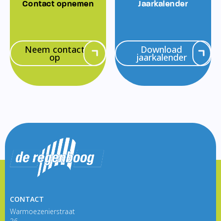
Contact opnemen
Jaarkalender
Neem contact
Download
op
jaarkalender
CONTACT
Warmoezenierstraat