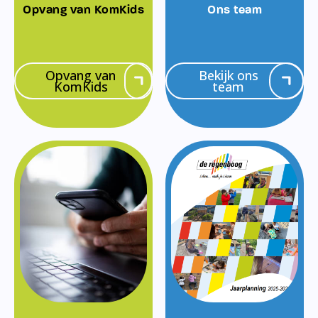
Opvang van KomKids
Ons team
Opvang van
Bekijk ons
KomKids
team