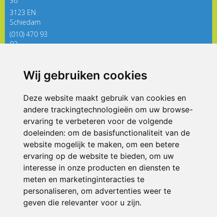
36
3123 EN
Schiedam
(010) 470 93
92
directieregenboog@siko.nl
Wij gebruiken cookies
ONDERDEEL VAN
Deze website maakt gebruik van cookies en
andere trackingtechnologieën om uw browse-
ervaring te verbeteren voor de volgende
doeleinden:
om de basisfunctionaliteit van de
website mogelijk te maken
,
om een betere
ervaring op de website te bieden
,
om uw
interesse in onze producten en diensten te
© 2026 De Regenboog | Alle rechten voorbehouden
meten en marketinginteracties te
personaliseren
,
om advertenties weer te
Privacy policy
|
Disclaimer
|
Klachtenregeling
|
RSIN en Anbi
|
Cookie
voorkeuren
geven die relevanter voor u zijn
.