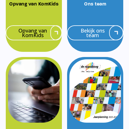
Opvang van KomKids
Ons team
Opvang van
Bekijk ons
KomKids
team