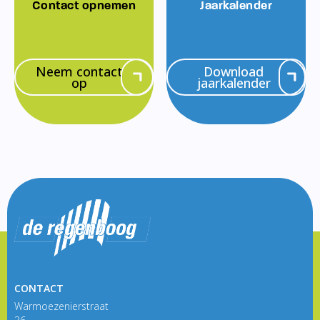
Contact opnemen
Jaarkalender
Neem contact
Download
op
jaarkalender
CONTACT
Warmoezenierstraat