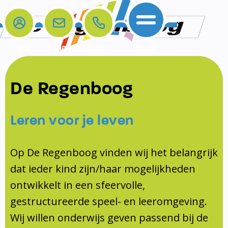
Login
E-mail
Bellen
Menu
De school
Ouders
Contact
Samenwerkingen
De Regenboog
Home
De school
Het team
Schooltijden
Klachten
Jeugdprofessional
Leren voor je leven
Ouders
Opleiding en Stage
Contact
Schoollogopedist
Contact
KomKids
Op De Regenboog vinden wij het belangrijk
Samenwerkingen
dat ieder kind zijn/haar mogelijkheden
Schoolvakanties
ontwikkelt in een sfeervolle,
Ouderraad
gestructureerde speel- en leeromgeving.
Medezeggenschapsraad
Wij willen onderwijs geven passend bij de