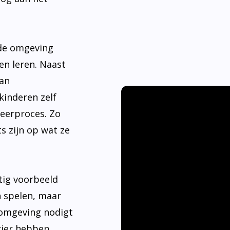
nde omgeving
en leren. Naast
aan
kinderen zelf
leerproces. Zo
s zijn op wat ze
tig voorbeeld
n spelen, maar
 omgeving nodigt
ier hebben.