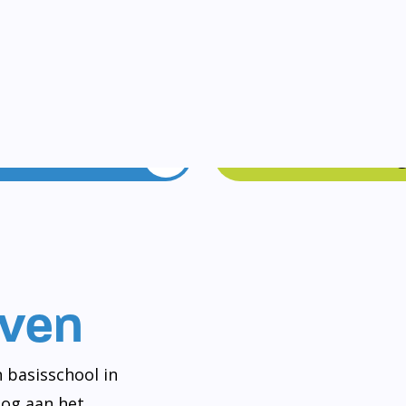
Vakanties
Rondleidin
even
 basisschool in
og aan het