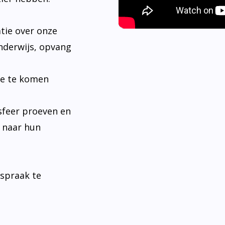
tie over onze
nderwijs, opvang
je te komen
sfeer proeven en
n naar hun
fspraak te