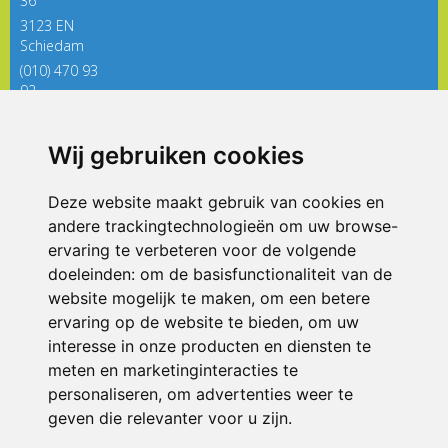
36
3123 EN
Schiedam
(010) 470 93
92
directieregenboog@siko.nl
Wij gebruiken cookies
ONDERDEEL VAN
Deze website maakt gebruik van cookies en
andere trackingtechnologieën om uw browse-
ervaring te verbeteren voor de volgende
doeleinden:
om de basisfunctionaliteit van de
website mogelijk te maken
,
om een betere
ervaring op de website te bieden
,
om uw
interesse in onze producten en diensten te
© 2026 De Regenboog | Alle rechten voorbehouden
meten en marketinginteracties te
personaliseren
,
om advertenties weer te
Privacy policy
|
Disclaimer
|
Klachtenregeling
|
RSIN en Anbi
|
Cookie
voorkeuren
geven die relevanter voor u zijn
.