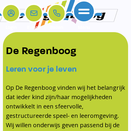
Login
E-mail
Bellen
Menu
De school
Ouders
Contact
Samenwerkingen
De Regenboog
Home
De school
Het team
Schooltijden
Klachten
Jeugdprofessional
Leren voor je leven
Ouders
Opleiding en Stage
Contact
Schoollogopedist
Contact
KomKids
Op De Regenboog vinden wij het belangrijk
Samenwerkingen
dat ieder kind zijn/haar mogelijkheden
Schoolvakanties
ontwikkelt in een sfeervolle,
Ouderraad
gestructureerde speel- en leeromgeving.
Medezeggenschapsraad
Wij willen onderwijs geven passend bij de