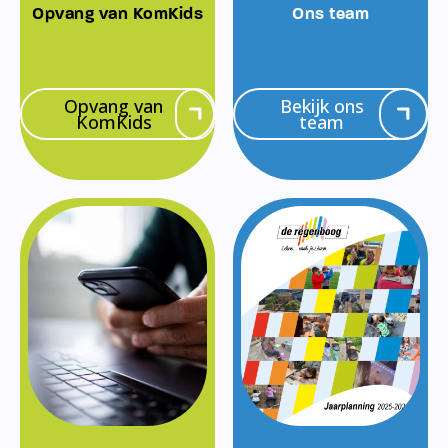
Opvang van KomKids
Ons team
Opvang van
Bekijk ons
KomKids
team