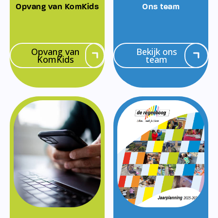
Opvang van KomKids
Ons team
Opvang van
Bekijk ons
KomKids
team