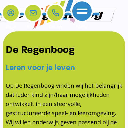
Login
E-mail
Bellen
Menu
De school
Ouders
Contact
Samenwerkingen
De Regenboog
Home
De school
Het team
Schooltijden
Klachten
Jeugdprofessional
Leren voor je leven
Ouders
Opleiding en Stage
Contact
Schoollogopedist
Contact
KomKids
Op De Regenboog vinden wij het belangrijk
Samenwerkingen
dat ieder kind zijn/haar mogelijkheden
Schoolvakanties
ontwikkelt in een sfeervolle,
Ouderraad
gestructureerde speel- en leeromgeving.
Medezeggenschapsraad
Wij willen onderwijs geven passend bij de