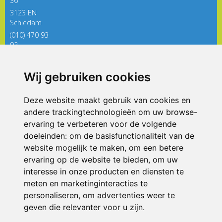
36
3123 EN
Schiedam
(010) 470 93
92
directieregenboog@siko.nl
Wij gebruiken cookies
ONDERDEEL VAN
Deze website maakt gebruik van cookies en
andere trackingtechnologieën om uw browse-
ervaring te verbeteren voor de volgende
doeleinden:
om de basisfunctionaliteit van de
website mogelijk te maken
,
om een betere
ervaring op de website te bieden
,
om uw
interesse in onze producten en diensten te
© 2026 De Regenboog | Alle rechten voorbehouden
meten en marketinginteracties te
personaliseren
,
om advertenties weer te
Privacy policy
|
Disclaimer
|
Klachtenregeling
|
RSIN en Anbi
|
Cookie
voorkeuren
geven die relevanter voor u zijn
.