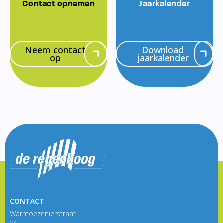
Contact opnemen
Jaarkalender
Neem contact
Download
op
jaarkalender
CONTACT
Warmoezenierstraat