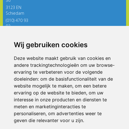
36
3123 EN
Schiedam
(010) 470 93
92
directieregenboog@siko.nl
Wij gebruiken cookies
ONDERDEEL VAN
Deze website maakt gebruik van cookies en
andere trackingtechnologieën om uw browse-
ervaring te verbeteren voor de volgende
doeleinden:
om de basisfunctionaliteit van de
website mogelijk te maken
,
om een betere
ervaring op de website te bieden
,
om uw
interesse in onze producten en diensten te
© 2026 De Regenboog | Alle rechten voorbehouden
meten en marketinginteracties te
personaliseren
,
om advertenties weer te
Privacy policy
|
Disclaimer
|
Klachtenregeling
|
RSIN en Anbi
|
Cookie
voorkeuren
geven die relevanter voor u zijn
.