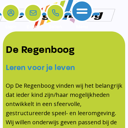
Login
E-mail
Bellen
Menu
De school
Ouders
Contact
Samenwerkingen
De Regenboog
Home
De school
Het team
Schooltijden
Klachten
Jeugdprofessional
Leren voor je leven
Ouders
Opleiding en Stage
Contact
Schoollogopedist
Contact
KomKids
Op De Regenboog vinden wij het belangrijk
Samenwerkingen
dat ieder kind zijn/haar mogelijkheden
Schoolvakanties
ontwikkelt in een sfeervolle,
Ouderraad
gestructureerde speel- en leeromgeving.
Medezeggenschapsraad
Wij willen onderwijs geven passend bij de