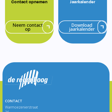
Contact opnemen
Jaarkalender
Neem contact
Download
op
jaarkalender
CONTACT
Warmoezenierstraat