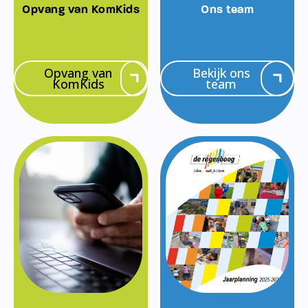
Opvang van KomKids
Ons team
Opvang van
Bekijk ons
KomKids
team