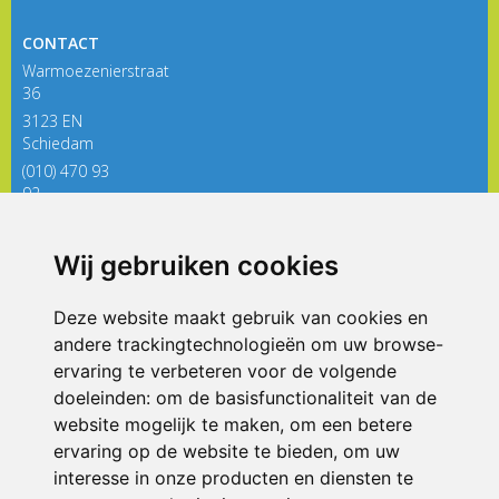
CONTACT
Warmoezenierstraat
36
3123 EN
Schiedam
(010) 470 93
92
directieregenboog@siko.nl
Wij gebruiken cookies
ONDERDEEL VAN
Deze website maakt gebruik van cookies en
andere trackingtechnologieën om uw browse-
ervaring te verbeteren voor de volgende
doeleinden:
om de basisfunctionaliteit van de
website mogelijk te maken
,
om een betere
ervaring op de website te bieden
,
om uw
interesse in onze producten en diensten te
© 2026 De Regenboog | Alle rechten voorbehouden