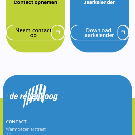
Contact opnemen
Jaarkalender
Neem contact
Download
op
jaarkalender
CONTACT
Warmoezenierstraat