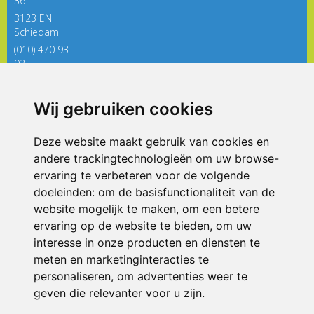
36
3123 EN
Schiedam
(010) 470 93
92
directieregenboog@siko.nl
Wij gebruiken cookies
ONDERDEEL VAN
Deze website maakt gebruik van cookies en
andere trackingtechnologieën om uw browse-
ervaring te verbeteren voor de volgende
doeleinden:
om de basisfunctionaliteit van de
website mogelijk te maken
,
om een betere
ervaring op de website te bieden
,
om uw
interesse in onze producten en diensten te
© 2026 De Regenboog | Alle rechten voorbehouden
meten en marketinginteracties te
personaliseren
,
om advertenties weer te
Privacy policy
|
Disclaimer
|
Klachtenregeling
|
RSIN en Anbi
|
Cookie
voorkeuren
geven die relevanter voor u zijn
.