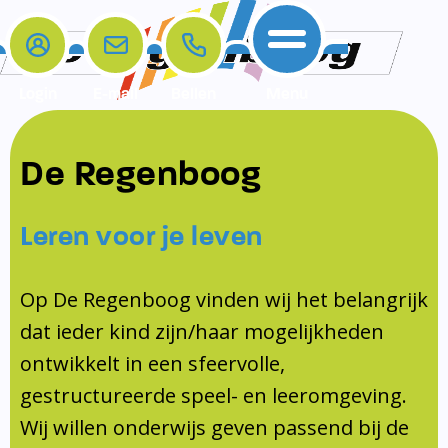
Login
E-mail
Bellen
Menu
De school
Ouders
Contact
Samenwerkingen
De Regenboog
Home
De school
Het team
Schooltijden
Klachten
Jeugdprofessional
Leren voor je leven
Ouders
Opleiding en Stage
Contact
Schoollogopedist
Contact
KomKids
Op De Regenboog vinden wij het belangrijk
Samenwerkingen
dat ieder kind zijn/haar mogelijkheden
Schoolvakanties
ontwikkelt in een sfeervolle,
Ouderraad
gestructureerde speel- en leeromgeving.
Medezeggenschapsraad
Wij willen onderwijs geven passend bij de