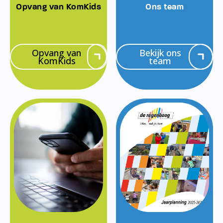
Opvang van KomKids
Ons team
Opvang van
Bekijk ons
KomKids
team