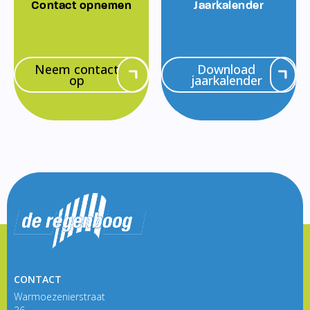
Contact opnemen
Jaarkalender
Neem contact
Download
op
jaarkalender
CONTACT
Warmoezenierstraat