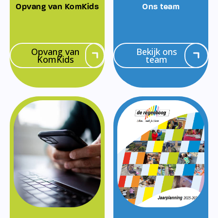
Opvang van KomKids
Ons team
Opvang van
Bekijk ons
KomKids
team