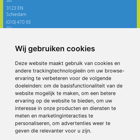
36
3123 EN
Schiedam
(010) 470 93
92
directieregenboog@siko.nl
Wij gebruiken cookies
ONDERDEEL VAN
Deze website maakt gebruik van cookies en
andere trackingtechnologieën om uw browse-
ervaring te verbeteren voor de volgende
doeleinden:
om de basisfunctionaliteit van de
website mogelijk te maken
,
om een betere
ervaring op de website te bieden
,
om uw
interesse in onze producten en diensten te
© 2026 De Regenboog | Alle rechten voorbehouden
meten en marketinginteracties te
personaliseren
,
om advertenties weer te
Privacy policy
|
Disclaimer
|
Klachtenregeling
|
RSIN en Anbi
|
Cookie
voorkeuren
geven die relevanter voor u zijn
.