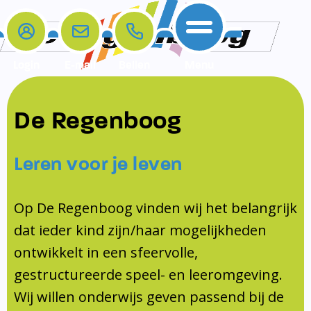
Login
E-mail
Bellen
Menu
De school
Ouders
Contact
Samenwerkingen
De Regenboog
Home
De school
Het team
Schooltijden
Klachten
Jeugdprofessional
Leren voor je leven
Ouders
Opleiding en Stage
Contact
Schoollogopedist
Contact
KomKids
Op De Regenboog vinden wij het belangrijk
Samenwerkingen
dat ieder kind zijn/haar mogelijkheden
Schoolvakanties
ontwikkelt in een sfeervolle,
Ouderraad
gestructureerde speel- en leeromgeving.
Medezeggenschapsraad
Wij willen onderwijs geven passend bij de