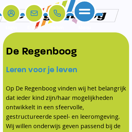
Login
E-mail
Bellen
Menu
De school
Ouders
Contact
Samenwerkingen
De Regenboog
Home
De school
Het team
Schooltijden
Klachten
Jeugdprofessional
Leren voor je leven
Ouders
Opleiding en Stage
Contact
Schoollogopedist
Contact
KomKids
Op De Regenboog vinden wij het belangrijk
Samenwerkingen
dat ieder kind zijn/haar mogelijkheden
Schoolvakanties
ontwikkelt in een sfeervolle,
Ouderraad
gestructureerde speel- en leeromgeving.
Medezeggenschapsraad
Wij willen onderwijs geven passend bij de