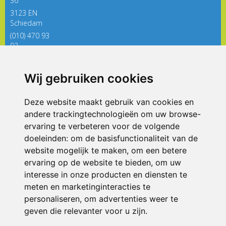
36
3123 EN
Schiedam
(010) 470 93
92
directieregenboog@siko.nl
Wij gebruiken cookies
ONDERDEEL VAN
Deze website maakt gebruik van cookies en
andere trackingtechnologieën om uw browse-
ervaring te verbeteren voor de volgende
doeleinden:
om de basisfunctionaliteit van de
website mogelijk te maken
,
om een betere
ervaring op de website te bieden
,
om uw
interesse in onze producten en diensten te
© 2026 De Regenboog | Alle rechten voorbehouden
meten en marketinginteracties te
personaliseren
,
om advertenties weer te
Privacy policy
|
Disclaimer
|
Klachtenregeling
|
RSIN en Anbi
|
Cookie
voorkeuren
geven die relevanter voor u zijn
.