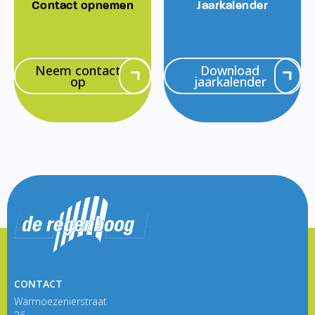
Contact opnemen
Jaarkalender
Neem contact
Download
op
jaarkalender
CONTACT
Warmoezenierstraat