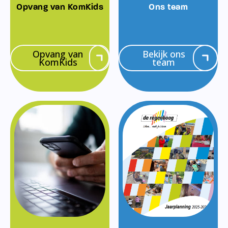
Opvang van KomKids
Ons team
Opvang van
Bekijk ons
KomKids
team