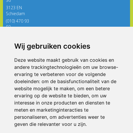
36
3123 EN
Schiedam
(010) 470 93
92
directieregenboog@siko.nl
Wij gebruiken cookies
ONDERDEEL VAN
Deze website maakt gebruik van cookies en
andere trackingtechnologieën om uw browse-
ervaring te verbeteren voor de volgende
doeleinden:
om de basisfunctionaliteit van de
website mogelijk te maken
,
om een betere
ervaring op de website te bieden
,
om uw
interesse in onze producten en diensten te
© 2026 De Regenboog | Alle rechten voorbehouden
meten en marketinginteracties te
personaliseren
,
om advertenties weer te
Privacy policy
|
Disclaimer
|
Klachtenregeling
|
RSIN en Anbi
|
Cookie
voorkeuren
geven die relevanter voor u zijn
.