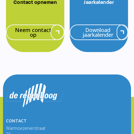
Contact opnemen
Jaarkalender
Neem contact
Download
op
jaarkalender
CONTACT
Warmoezenierstraat