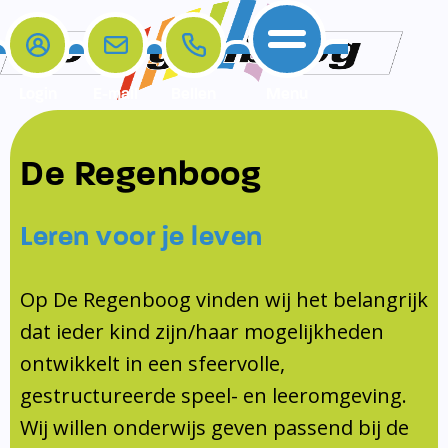
Login
E-mail
Bellen
Menu
De school
Ouders
Contact
Samenwerkingen
De Regenboog
Home
De school
Het team
Schooltijden
Klachten
Jeugdprofessional
Leren voor je leven
Ouders
Opleiding en Stage
Contact
Schoollogopedist
Contact
KomKids
Op De Regenboog vinden wij het belangrijk
Samenwerkingen
dat ieder kind zijn/haar mogelijkheden
Schoolvakanties
ontwikkelt in een sfeervolle,
Ouderraad
gestructureerde speel- en leeromgeving.
Medezeggenschapsraad
Wij willen onderwijs geven passend bij de