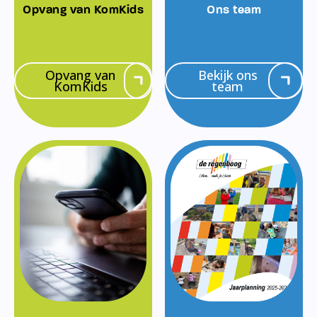
Opvang van KomKids
Ons team
Opvang van
Bekijk ons
KomKids
team