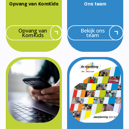
Opvang van KomKids
Ons team
Opvang van
Bekijk ons
KomKids
team