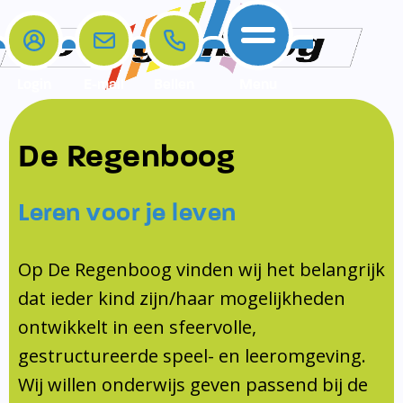
Login
E-mail
Bellen
Menu
De school
Ouders
Contact
Samenwerkingen
De Regenboog
Home
De school
Het team
Schooltijden
Klachten
Jeugdprofessional
Leren voor je leven
Ouders
Opleiding en Stage
Contact
Schoollogopedist
Contact
KomKids
Op De Regenboog vinden wij het belangrijk
Samenwerkingen
dat ieder kind zijn/haar mogelijkheden
Schoolvakanties
ontwikkelt in een sfeervolle,
Ouderraad
gestructureerde speel- en leeromgeving.
Medezeggenschapsraad
Wij willen onderwijs geven passend bij de