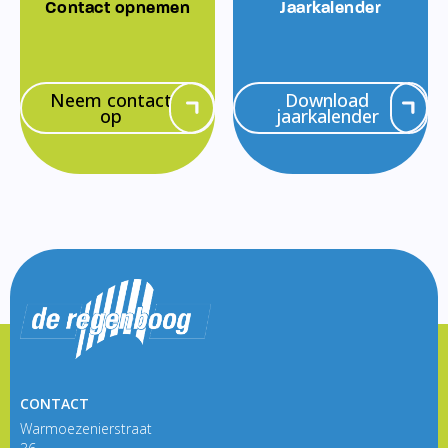
Contact opnemen
Jaarkalender
Neem contact
Download
op
jaarkalender
CONTACT
Warmoezenierstraat