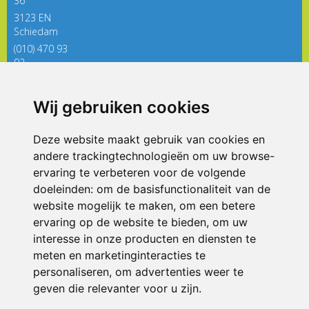
36
3123 EN
Schiedam
(010) 470 93
92
directieregenboog@siko.nl
Wij gebruiken cookies
ONDERDEEL VAN
Deze website maakt gebruik van cookies en
andere trackingtechnologieën om uw browse-
ervaring te verbeteren voor de volgende
doeleinden:
om de basisfunctionaliteit van de
website mogelijk te maken
,
om een betere
ervaring op de website te bieden
,
om uw
interesse in onze producten en diensten te
© 2026 De Regenboog | Alle rechten voorbehouden
meten en marketinginteracties te
personaliseren
,
om advertenties weer te
Privacy policy
|
Disclaimer
|
Klachtenregeling
|
RSIN en Anbi
|
Cookie
voorkeuren
geven die relevanter voor u zijn
.