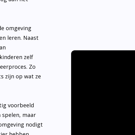
nde omgeving
en leren. Naast
aan
kinderen zelf
leerproces. Zo
s zijn op wat ze
tig voorbeeld
n spelen, maar
 omgeving nodigt
ier hebben.