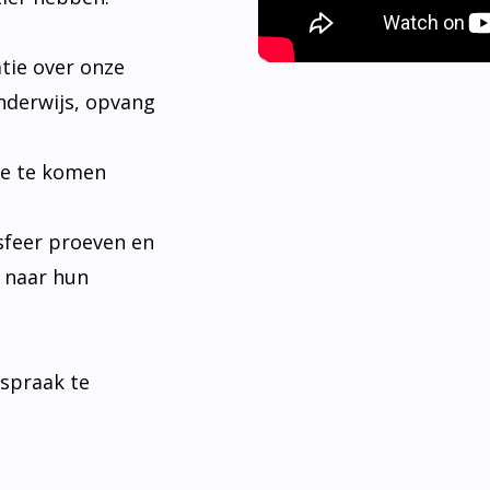
tie over onze
nderwijs, opvang
je te komen
sfeer proeven en
n naar hun
fspraak te