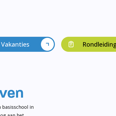
Vakanties
Rondleidin
even
 basisschool in
og aan het