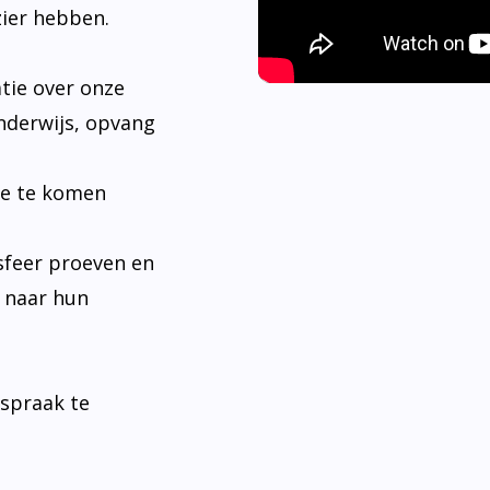
tie over onze
nderwijs, opvang
je te komen
sfeer proeven en
n naar hun
fspraak te