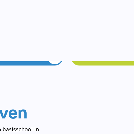
Vakanties
Rondleidin
even
 basisschool in
og aan het